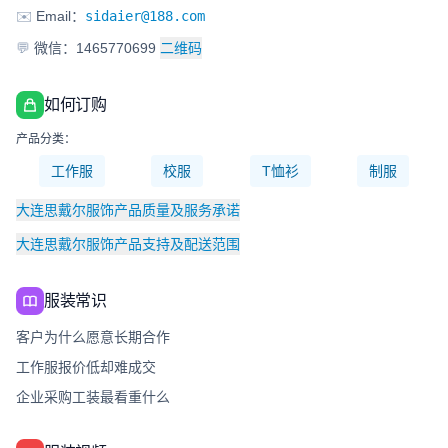
✉️
Email：
sidaier@188.com
💬
微信：1465770699
二维码
如何订购
产品分类：
工作服
校服
T恤衫
制服
大连思戴尔服饰产品质量及服务承诺
大连思戴尔服饰产品支持及配送范围
服装常识
客户为什么愿意长期合作
工作服报价低却难成交
企业采购工装最看重什么