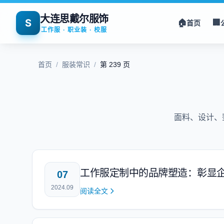
大连思戴尔服饰
S
🏠
🏢
首页
工作服 · 职业装 · 校服
首页
/
服装常识
/
第 239 页
面料、设计、
工作服定制中的品牌塑造：彰显
07
2024.09
阅读全文