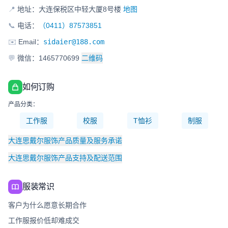
📍
地址：大连保税区中轻大厦8号楼
地图
📞
电话：
（0411）87573851
✉️
Email：
sidaier@188.com
💬
微信：1465770699
二维码
如何订购
产品分类：
工作服
校服
T恤衫
制服
大连思戴尔服饰产品质量及服务承诺
大连思戴尔服饰产品支持及配送范围
服装常识
客户为什么愿意长期合作
工作服报价低却难成交