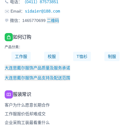
📞
电话：
（0411）87573851
✉️
Email：
sidaier@188.com
💬
微信：1465770699
二维码
如何订购
产品分类：
工作服
校服
T恤衫
制服
大连思戴尔服饰产品质量及服务承诺
大连思戴尔服饰产品支持及配送范围
服装常识
客户为什么愿意长期合作
工作服报价低却难成交
企业采购工装最看重什么