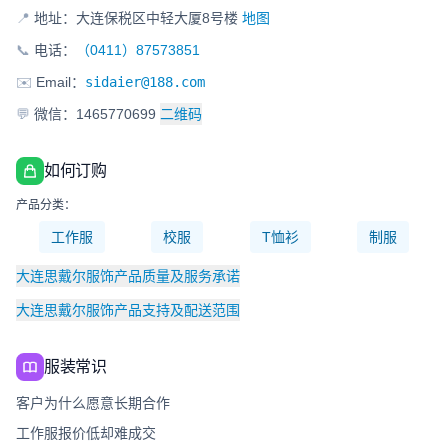
📍
地址：大连保税区中轻大厦8号楼
地图
📞
电话：
（0411）87573851
✉️
Email：
sidaier@188.com
💬
微信：1465770699
二维码
如何订购
产品分类：
工作服
校服
T恤衫
制服
大连思戴尔服饰产品质量及服务承诺
大连思戴尔服饰产品支持及配送范围
服装常识
客户为什么愿意长期合作
工作服报价低却难成交