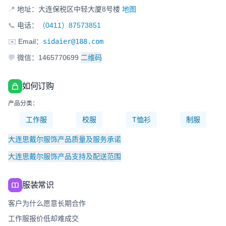
📍
地址：大连保税区中轻大厦8号楼
地图
📞
电话：
（0411）87573851
✉️
Email：
sidaier@188.com
💬
微信：1465770699
二维码
如何订购
产品分类：
工作服
校服
T恤衫
制服
大连思戴尔服饰产品质量及服务承诺
大连思戴尔服饰产品支持及配送范围
服装常识
客户为什么愿意长期合作
工作服报价低却难成交