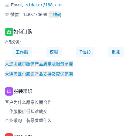
✉️
Email：
sidaier@188.com
💬
微信：1465770699
二维码
如何订购
产品分类：
工作服
校服
T恤衫
制服
大连思戴尔服饰产品质量及服务承诺
大连思戴尔服饰产品支持及配送范围
服装常识
客户为什么愿意长期合作
工作服报价低却难成交
企业采购工装最看重什么