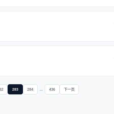
...
82
283
284
436
下一页