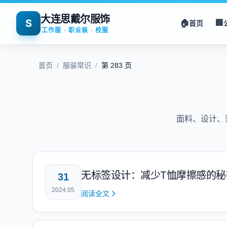
大连思戴尔服饰
S
🏠
🏢
首页
工作服 · 职业装 · 校服
首页
/
服装常识
/
第 283 页
面料、设计、
无标签设计：减少T恤摩擦感的秘
31
2024.05
阅读全文