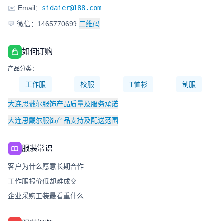
✉️
Email：
sidaier@188.com
💬
微信：1465770699
二维码
如何订购
产品分类：
工作服
校服
T恤衫
制服
大连思戴尔服饰产品质量及服务承诺
大连思戴尔服饰产品支持及配送范围
服装常识
客户为什么愿意长期合作
工作服报价低却难成交
企业采购工装最看重什么