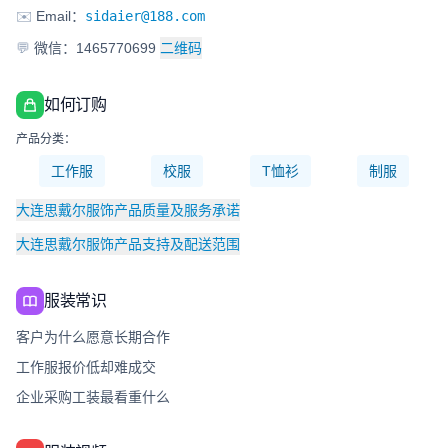
✉️
Email：
sidaier@188.com
💬
微信：1465770699
二维码
如何订购
产品分类：
工作服
校服
T恤衫
制服
大连思戴尔服饰产品质量及服务承诺
大连思戴尔服饰产品支持及配送范围
服装常识
客户为什么愿意长期合作
工作服报价低却难成交
企业采购工装最看重什么