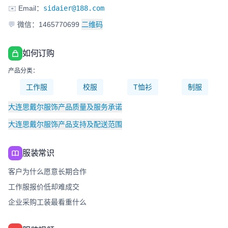
✉️
Email：
sidaier@188.com
💬
微信：1465770699
二维码
如何订购
产品分类：
工作服
校服
T恤衫
制服
大连思戴尔服饰产品质量及服务承诺
大连思戴尔服饰产品支持及配送范围
服装常识
客户为什么愿意长期合作
工作服报价低却难成交
企业采购工装最看重什么