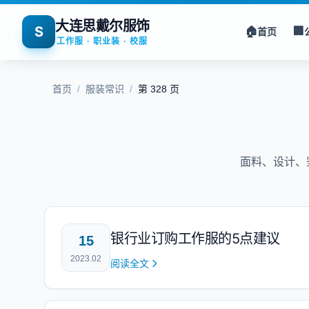
大连思戴尔服饰
S
🏠
🏢
首页
工作服 · 职业装 · 校服
首页
/
服装常识
/
第 328 页
面料、设计、
银行业订购工作服的5点建议
15
2023.02
阅读全文