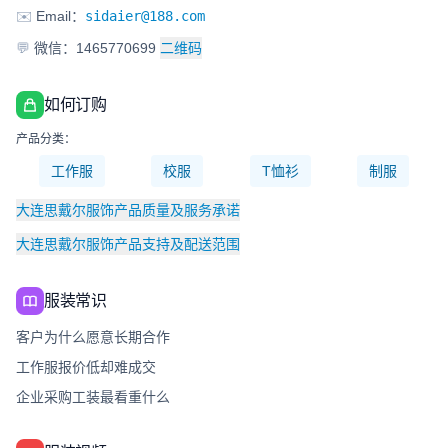
✉️
Email：
sidaier@188.com
💬
微信：1465770699
二维码
如何订购
产品分类：
工作服
校服
T恤衫
制服
大连思戴尔服饰产品质量及服务承诺
大连思戴尔服饰产品支持及配送范围
服装常识
客户为什么愿意长期合作
工作服报价低却难成交
企业采购工装最看重什么