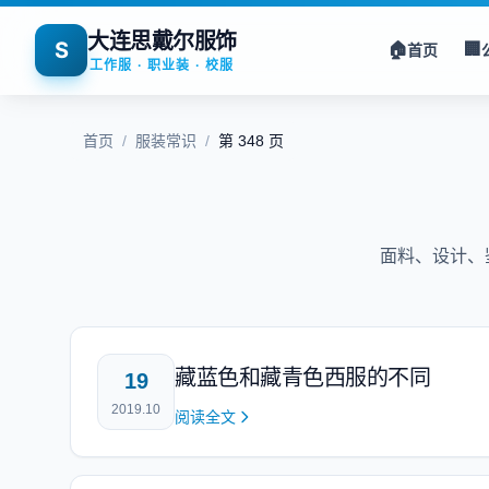
大连思戴尔服饰
S
🏠
🏢
首页
工作服 · 职业装 · 校服
首页
/
服装常识
/
第 348 页
面料、设计、
藏蓝色和藏青色西服的不同
19
2019.10
阅读全文