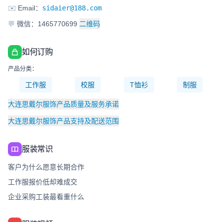
✉️
Email：
sidaier@188.com
💬
微信：1465770699
二维码
如何订购
产品分类：
工作服
校服
T恤衫
制服
大连思戴尔服饰产品质量及服务承诺
大连思戴尔服饰产品支持及配送范围
服装常识
客户为什么愿意长期合作
工作服报价低却难成交
企业采购工装最看重什么