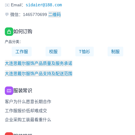
✉️
Email：
sidaier@188.com
💬
微信：1465770699
二维码
如何订购
产品分类：
工作服
校服
T恤衫
制服
大连思戴尔服饰产品质量及服务承诺
大连思戴尔服饰产品支持及配送范围
服装常识
客户为什么愿意长期合作
工作服报价低却难成交
企业采购工装最看重什么