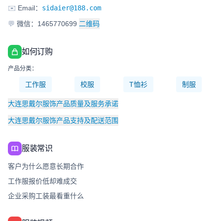
✉️
Email：
sidaier@188.com
💬
微信：1465770699
二维码
如何订购
产品分类：
工作服
校服
T恤衫
制服
大连思戴尔服饰产品质量及服务承诺
大连思戴尔服饰产品支持及配送范围
服装常识
客户为什么愿意长期合作
工作服报价低却难成交
企业采购工装最看重什么