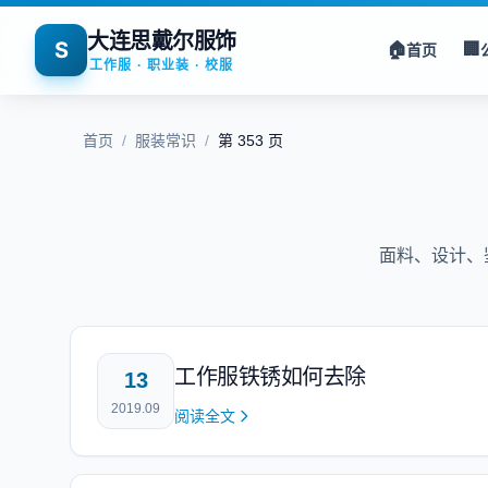
大连思戴尔服饰
S
🏠
🏢
首页
工作服 · 职业装 · 校服
首页
/
服装常识
/
第 353 页
面料、设计、
工作服铁锈如何去除
13
2019.09
阅读全文