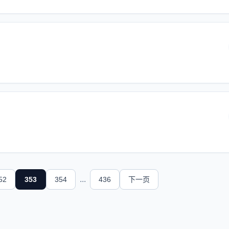
...
52
353
354
436
下一页