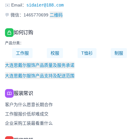
✉️
Email：
sidaier@188.com
💬
微信：1465770699
二维码
如何订购
产品分类：
工作服
校服
T恤衫
制服
大连思戴尔服饰产品质量及服务承诺
大连思戴尔服饰产品支持及配送范围
服装常识
客户为什么愿意长期合作
工作服报价低却难成交
企业采购工装最看重什么