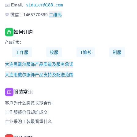
✉️
Email：
sidaier@188.com
💬
微信：1465770699
二维码
如何订购
产品分类：
工作服
校服
T恤衫
制服
大连思戴尔服饰产品质量及服务承诺
大连思戴尔服饰产品支持及配送范围
服装常识
客户为什么愿意长期合作
工作服报价低却难成交
企业采购工装最看重什么