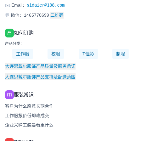
✉️
Email：
sidaier@188.com
💬
微信：1465770699
二维码
如何订购
产品分类：
工作服
校服
T恤衫
制服
大连思戴尔服饰产品质量及服务承诺
大连思戴尔服饰产品支持及配送范围
服装常识
客户为什么愿意长期合作
工作服报价低却难成交
企业采购工装最看重什么