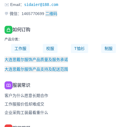
✉️
Email：
sidaier@188.com
💬
微信：1465770699
二维码
如何订购
产品分类：
工作服
校服
T恤衫
制服
大连思戴尔服饰产品质量及服务承诺
大连思戴尔服饰产品支持及配送范围
服装常识
客户为什么愿意长期合作
工作服报价低却难成交
企业采购工装最看重什么