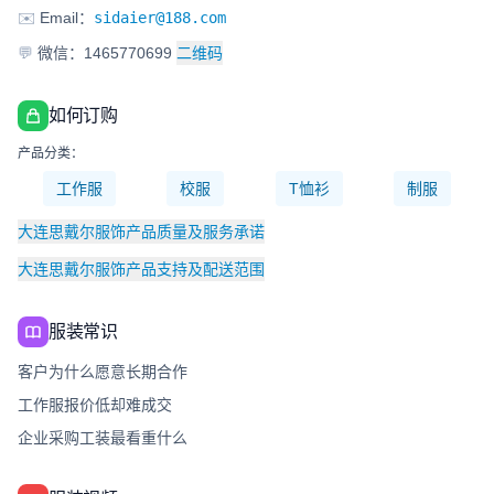
✉️
Email：
sidaier@188.com
💬
微信：1465770699
二维码
如何订购
产品分类：
工作服
校服
T恤衫
制服
大连思戴尔服饰产品质量及服务承诺
大连思戴尔服饰产品支持及配送范围
服装常识
客户为什么愿意长期合作
工作服报价低却难成交
企业采购工装最看重什么