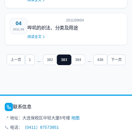
阅读全文
2011/09/04
04
哔叽的织法、分类及用途
2011.09
阅读全文
上一页
1
...
382
383
384
...
436
下一页
联系信息
📍
地址：大连保税区中轻大厦8号楼
地图
📞
电话：
（0411）87573851