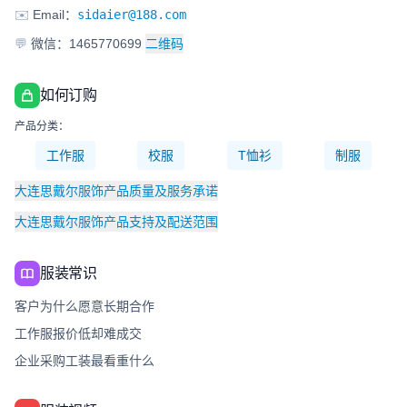
✉️
Email：
sidaier@188.com
💬
微信：1465770699
二维码
如何订购
产品分类：
工作服
校服
T恤衫
制服
大连思戴尔服饰产品质量及服务承诺
大连思戴尔服饰产品支持及配送范围
服装常识
客户为什么愿意长期合作
工作服报价低却难成交
企业采购工装最看重什么