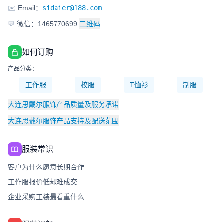
✉️
Email：
sidaier@188.com
💬
微信：1465770699
二维码
如何订购
产品分类：
工作服
校服
T恤衫
制服
大连思戴尔服饰产品质量及服务承诺
大连思戴尔服饰产品支持及配送范围
服装常识
客户为什么愿意长期合作
工作服报价低却难成交
企业采购工装最看重什么