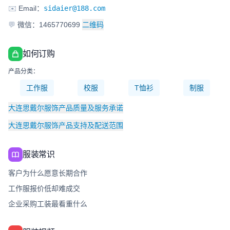
✉️
Email：
sidaier@188.com
💬
微信：1465770699
二维码
如何订购
产品分类：
工作服
校服
T恤衫
制服
大连思戴尔服饰产品质量及服务承诺
大连思戴尔服饰产品支持及配送范围
服装常识
客户为什么愿意长期合作
工作服报价低却难成交
企业采购工装最看重什么