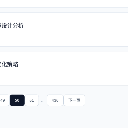
障设计分析
优化策略
...
49
50
51
436
下一页