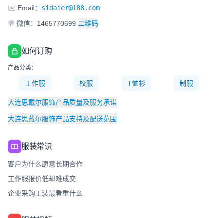
✉️
Email：
sidaier@188.com
💬
微信：1465770699
二维码
如何订购
产品分类：
工作服
校服
T恤衫
制服
大连思戴尔服饰产品质量及服务承诺
大连思戴尔服饰产品支持及配送范围
服装常识
客户为什么愿意长期合作
工作服报价低却难成交
企业采购工装最看重什么