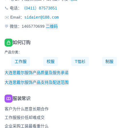
📞
电话：
（0411）87573851
✉️
Email：
sidaier@188.com
💬
微信：1465770699
二维码
如何订购
产品分类：
工作服
校服
T恤衫
制服
大连思戴尔服饰产品质量及服务承诺
大连思戴尔服饰产品支持及配送范围
服装常识
客户为什么愿意长期合作
工作服报价低却难成交
企业采购工装最看重什么