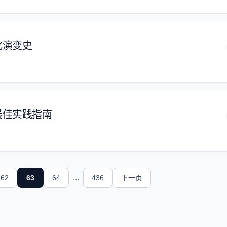
化演变史
最佳实践指南
...
62
63
64
436
下一页