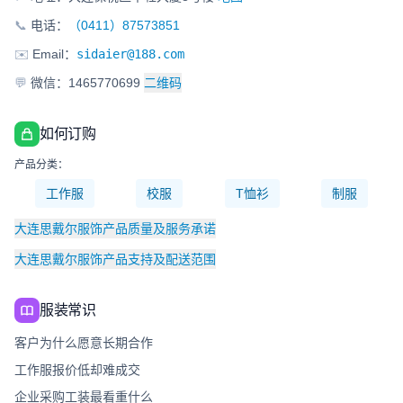
📞
电话：
（0411）87573851
✉️
Email：
sidaier@188.com
💬
微信：1465770699
二维码
如何订购
产品分类：
工作服
校服
T恤衫
制服
大连思戴尔服饰产品质量及服务承诺
大连思戴尔服饰产品支持及配送范围
服装常识
客户为什么愿意长期合作
工作服报价低却难成交
企业采购工装最看重什么