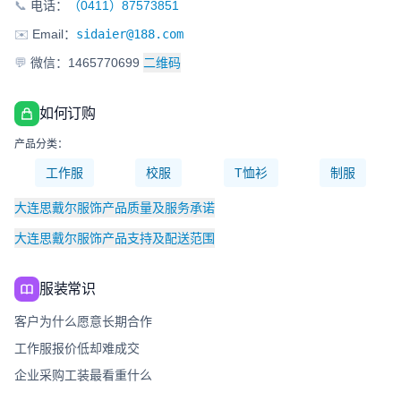
📞
电话：
（0411）87573851
✉️
Email：
sidaier@188.com
💬
微信：1465770699
二维码
如何订购
产品分类：
工作服
校服
T恤衫
制服
大连思戴尔服饰产品质量及服务承诺
大连思戴尔服饰产品支持及配送范围
服装常识
客户为什么愿意长期合作
工作服报价低却难成交
企业采购工装最看重什么