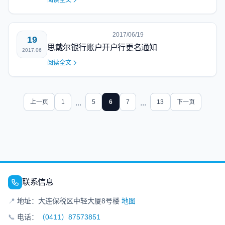
阅读全文
2017/06/19
19
思戴尔银行账户开户行更名通知
2017.06
阅读全文
上一页
1
...
5
6
7
...
13
下一页
联系信息
📍
地址：大连保税区中轻大厦8号楼
地图
📞
电话：
（0411）87573851