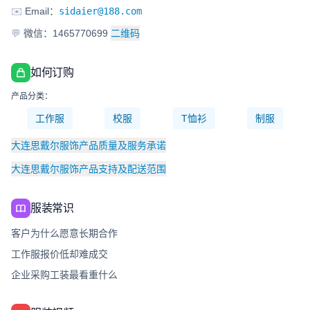
✉️
Email：
sidaier@188.com
💬
微信：1465770699
二维码
如何订购
产品分类：
工作服
校服
T恤衫
制服
大连思戴尔服饰产品质量及服务承诺
大连思戴尔服饰产品支持及配送范围
服装常识
客户为什么愿意长期合作
工作服报价低却难成交
企业采购工装最看重什么