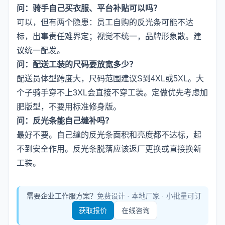
问：骑手自己买衣服、平台补贴可以吗？
可以，但有两个隐患：员工自购的反光条可能不达
标，出事责任难界定；视觉不统一，品牌形象散。建
议统一配发。
问：配送工装的尺码要放宽多少？
配送员体型跨度大，尺码范围建议S到4XL或5XL。大
个子骑手穿不上3XL会直接不穿工装。定做优先考虑加
肥版型，不要用标准修身版。
问：反光条能自己缝补吗？
最好不要。自己缝的反光条面积和亮度都不达标，起
不到安全作用。反光条脱落应该返厂更换或直接换新
工装。
需要企业工作服方案？
免费设计 · 本地厂家 · 小批量可订
获取报价
在线咨询