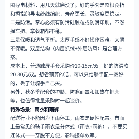
圈导电材料，用几天就磨没了。好的手套是整根食指
和拇指的导电纱线编织，寿命更长、灵敏度更稳定。
二是防滑。掌心必须有防滑硅胶粒或防滑印刷，不然
握车把、拿餐箱都不稳。
三是保暖和透气平衡。太厚手感不好操作困难，太薄
不保暖。双层结构（内层抓绒+外层防风）是合理方
案。
成本上，普通触屏手套采购价10-15元/双，好的防滑款
20-30元/双。想省预算的话，可以只给骑手配一双好
的，丢了让骑手自己买。
另外，秋冬季配套的护膝、防寒面罩和加热车把套
等，也值得批量采购时一起谈价。
特殊场景：雨衣和雨裤
配送行业不能因为下雨停工，雨衣是硬性配置。市面
上最常见的骑手雨衣是分体式（雨衣+雨裤），不要买
连体式——穿脱不方便，影响接单效率。