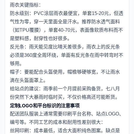
雨衣关键指标：
防水级别：PVC涂层雨衣最便宜，单套15-20元，但透
气性为零，穿一天里面全是汗水。推荐防水透气面料
（如TPU覆膜），单套40-70元，表面像软质布料而不
是塑料感，耐穿性也好很多。
反光条：雨天能见度比晴天差很多，雨衣上的反光条
必须是360度全周环绕，单面有反光条在雨中转弯时不
够用。
帽子：要能配合头盔使用，帽檐够硬够宽，不让雨水
滴在头盔面罩上。
给站点的建议：雨季前一个月提前采购备货，七八月
份突然下大暴雨时临时买，不仅价格高还可能断货。
定制LOGO和平台标识的注意事项
配送团队服装上通常需要印刷平台名称、站点LOGO、
编号等。不同工艺的成本和耐用性差别很大：
丝网印刷：成本最低，适合大面积纯色图案。缺点是