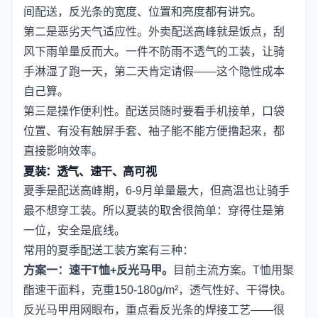
间配送，反光条的宽度、位置和亮度都有讲究。
第二是恶劣天气适应性。外卖配送高峰就是饭点，刮
风下雨单量反而大。一件不防雨不透气的工装，让骑
手淋湿了跑一天，第二天肯定请假——这个隐性成本
自己算。
第三是操作便利性。配送员随时要看手机接单，口袋
位置、有没有触屏手套、袖子能不能方便撸起来，都
直接影响效率。
夏装：透气、速干、高可视
夏季是配送高峰期，6-9月单量最大，但高温也让骑手
最不想穿工装。所以夏装的取舍很简单：穿得住是第
一位，安全是底线。
常用的夏季配送工装方案有三种：
方案一：速干T恤+反光马甲。
目前主流方案。T恤用聚
酯速干面料，克重150-180g/m²，透气性好、干得快。
反光马甲用网眼布，重点看反光条的焊接工艺——很