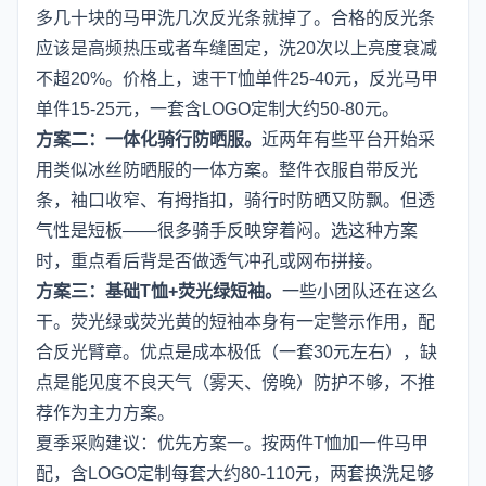
多几十块的马甲洗几次反光条就掉了。合格的反光条
应该是高频热压或者车缝固定，洗20次以上亮度衰减
不超20%。价格上，速干T恤单件25-40元，反光马甲
单件15-25元，一套含LOGO定制大约50-80元。
方案二：一体化骑行防晒服。
近两年有些平台开始采
用类似冰丝防晒服的一体方案。整件衣服自带反光
条，袖口收窄、有拇指扣，骑行时防晒又防飘。但透
气性是短板——很多骑手反映穿着闷。选这种方案
时，重点看后背是否做透气冲孔或网布拼接。
方案三：基础T恤+荧光绿短袖。
一些小团队还在这么
干。荧光绿或荧光黄的短袖本身有一定警示作用，配
合反光臂章。优点是成本极低（一套30元左右），缺
点是能见度不良天气（雾天、傍晚）防护不够，不推
荐作为主力方案。
夏季采购建议：优先方案一。按两件T恤加一件马甲
配，含LOGO定制每套大约80-110元，两套换洗足够