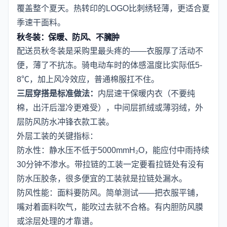
覆盖整个夏天。热转印的LOGO比刺绣轻薄，更适合夏
季速干面料。
秋冬装：保暖、防风、不臃肿
配送员秋冬装是采购里最头疼的——衣服厚了活动不
便，薄了不抗冻。骑电动车时的体感温度比实际低5-
8℃，加上风冷效应，普通棉服扛不住。
三层穿搭是标准做法：
内层速干保暖内衣（不要纯
棉，出汗后湿冷更难受），中间层抓绒或薄羽绒，外
层防风防水冲锋衣款工装。
外层工装的关键指标：
防水性：静水压不低于5000mmH₂O，能应付中雨持续
30分钟不渗水。带拉链的工装一定要看拉链处有没有
防水压胶条，很多便宜的工装就是拉链处漏水。
防风性能：面料要防风。简单测试——把衣服平铺，
嘴对着面料吹气，能吹过去就不合格。有内胆防风膜
或涂层处理的才靠谱。