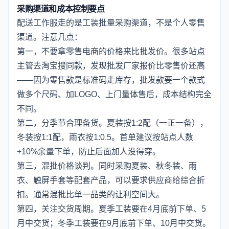
采购渠道和成本控制要点
配送工作服走的是工装批量采购渠道，不是个人零售
渠道。注意几点：
第一，不要拿零售电商的价格来比批发价。很多站点
主管去淘宝搜同款，发现批发厂家报价比零售价还高
——因为零售款是标准码走库存，批发款要一个款式
做多个尺码、加LOGO、上门量体售后，成本结构完全
不同。
第二，分季节合理备货。夏装按1:2配（一正一备），
冬装按1:1配，雨衣按1:0.5。首单建议按站点人数
+10%余量下单，防止后面加人没得穿。
第三，混批价格谈判。同时采购夏装、秋冬装、雨
衣、触屏手套等配套产品，可以要求供应商给综合折
扣。通常混批比单一品类的让利空间大。
第四，关注交货周期。夏季工装要在4月底前下单、5
月中交货；冬季工装要在9月底前下单、10月中交货。