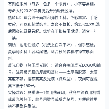
有颜色限制（每多一色多一个版费），小字容易糊。
寿命大约20-30次机洗后开始轻微脱落。
热转印：适合速干面料和弹性面料。色彩丰富、手感
柔软，可以和刺绣结合。寿命不算长，约15-20次机洗
后图案边缘易卷起。优势在于换装周期短，适合一年
一换。
刺绣：耐用性最好（机洗上百次不坏），但手感硬，
夏季薄面料上容易起皱。适合秋冬装和冲锋衣厚面
料。
反光印刷（热压反光膜）：适合直接印反光LOGO和编
号。注意反光膜的厚度和基材——太厚易脱落，太薄
亮度不够。推荐高亮反光膜（微珠型），夜间可视距
离不低于150米。
实操建议：夏季速干T恤用热转印，秋冬冲锋衣用机绣
或反光膜热压，编号用烫号或反光贴号，方便后续更
换不用整件重做。