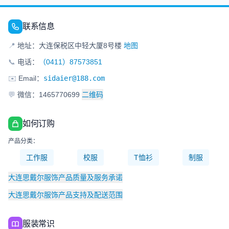
联系信息
📍
地址：大连保税区中轻大厦8号楼
地图
📞
电话：
（0411）87573851
✉️
Email：
sidaier@188.com
💬
微信：1465770699
二维码
如何订购
产品分类：
工作服
校服
T恤衫
制服
大连思戴尔服饰产品质量及服务承诺
大连思戴尔服饰产品支持及配送范围
服装常识