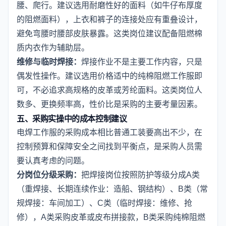
腰、爬行。建议选用耐磨性好的面料（如牛仔布厚度
的阻燃面料），上衣和裤子的连接处应有重叠设计，
避免弯腰时腰部皮肤暴露。这类岗位建议配备阻燃棉
质内衣作为辅助层。
维修与临时焊接：
焊接作业不是主要工作内容，只是
偶发性操作。建议选用价格适中的纯棉阻燃工作服即
可，不必追求高规格的皮革或芳纶面料。这类岗位人
数多、更换频率高，性价比是采购的主要考量因素。
五、采购实操中的成本控制建议
电焊工作服的采购成本相比普通工装要高出不少，在
控制预算和保障安全之间找到平衡点，是采购人员需
要认真考虑的问题。
分岗位分级采购：
把焊接岗位按照防护等级分成A类
（重焊接、长期连续作业：造船、钢结构）、B类（常
规焊接：车间加工）、C类（临时焊接：维修、抢
修），A类采购皮革或皮布拼接款，B类采购纯棉阻燃