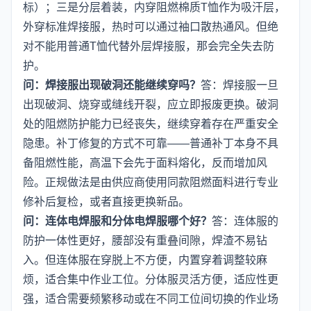
标）；三是分层着装，内穿阻燃棉质T恤作为吸汗层，
外穿标准焊接服，热时可以通过袖口散热通风。但绝
对不能用普通T恤代替外层焊接服，那会完全失去防
护。
问：焊接服出现破洞还能继续穿吗？
答：焊接服一旦
出现破洞、烧穿或缝线开裂，应立即报废更换。破洞
处的阻燃防护能力已经丧失，继续穿着存在严重安全
隐患。补丁修复的方式不可靠——普通补丁本身不具
备阻燃性能，高温下会先于面料熔化，反而增加风
险。正规做法是由供应商使用同款阻燃面料进行专业
修补后复检，或者直接更换新品。
问：连体电焊服和分体电焊服哪个好？
答：连体服的
防护一体性更好，腰部没有重叠间隙，焊渣不易钻
入。但连体服在穿脱上不方便，内置穿着调整较麻
烦，适合集中作业工位。分体服灵活方便，适应性更
强，适合需要频繁移动或在不同工位间切换的作业场