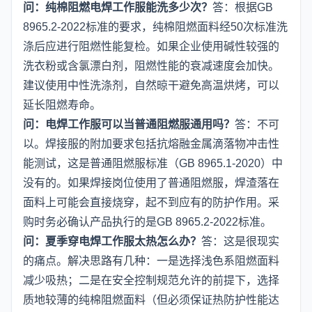
问：纯棉阻燃电焊工作服能洗多少次？
答：根据GB
8965.2-2022标准的要求，纯棉阻燃面料经50次标准洗
涤后应进行阻燃性能复检。如果企业使用碱性较强的
洗衣粉或含氯漂白剂，阻燃性能的衰减速度会加快。
建议使用中性洗涤剂，自然晾干避免高温烘烤，可以
延长阻燃寿命。
问：电焊工作服可以当普通阻燃服通用吗？
答：不可
以。焊接服的附加要求包括抗熔融金属滴落物冲击性
能测试，这是普通阻燃服标准（GB 8965.1-2020）中
没有的。如果焊接岗位使用了普通阻燃服，焊渣落在
面料上可能会直接烧穿，起不到应有的防护作用。采
购时务必确认产品执行的是GB 8965.2-2022标准。
问：夏季穿电焊工作服太热怎么办？
答：这是很现实
的痛点。解决思路有几种：一是选择浅色系阻燃面料
减少吸热；二是在安全控制规范允许的前提下，选择
质地较薄的纯棉阻燃面料（但必须保证热防护性能达