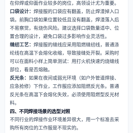
在仰焊或仰面作业较多的岗位，高领设计尤为重要。
口袋设计：
焊接服的口袋应有翻盖，防止焊渣掉入口
袋。前胸口袋如果位置较低且没有翻盖，焊渣落入后
不易察觉，有烧伤风险。建议选择口袋数量适中、位
置合理的设计，避免口袋过多影响作业灵活性。
缝纫工艺：
焊接服的缝线应采用阻燃缝纫线，普通涤
纶线在高温下会熔化收缩，导致接缝处开裂。采购时
可以在面料小样上简单测试：用打火机快速灼烧缝线
部位，看是否熔融。
反光条：
如果在夜间或弱光环境（如户外管道焊接、
应急抢修）下作业，工作服应添加阻燃反光条。普通
反光条在高温下会熔化失效，必须使用阻燃型反光材
料。
四、不同焊接场景的选型对照
不同行业的焊接作业环境差异很大，用一个标准去采
购所有岗位的工作服是不现实的。