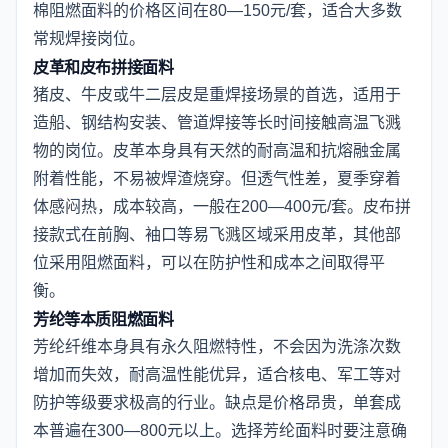
棉阻燃面料的价格区间在80—150元/套，适合大多数
常规焊接岗位。
皮革和皮布拼接面料
猪皮、牛皮或牛二层皮是重焊接场景的首选，适用于
造船、钢结构安装、管道焊接等长时间接触高温飞溅
物的岗位。皮革本身具有天然的耐高温和抗熔融金属
附着性能，不易被焊渣烧穿。但透气性差，夏季穿着
体感闷热，成本较高，一般在200—400元/套。皮布拼
接款式在前胸、袖口等易飞溅区域采用皮革，其他部
位采用阻燃面料，可以在防护性和成本之间取得平
衡。
芳纶等本质阻燃面料
芳纶纤维本身具有永久阻燃特性，不会因为洗涤次数
增加而失效，耐高温性能优异，适合核电、军工等对
防护等级要求极高的行业。缺点是价格昂贵，单套成
本普遍在300—800元以上。选择芳纶面料时要注意确