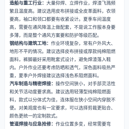
造船与重工行业：
大量仰焊、立焊作业，焊渣飞溅频
繁且温度高。建议选用皮布拼接或全皮革面料，衣领
要高，袖口和领口都要有收紧设计。夏季车间温度
高，需要在通风降温上做配套，不是说工作服本身要
多薄，而是整个通风方案要和防护等级匹配。
钢结构与建筑工地：
作业环境复杂，常有户外风大、
地形不平的情况。建议选择皮布拼接或厚款纯棉阻燃
面料，裤脚最好采用靴套式设计，避免焊渣落入鞋
内。户外作业还要考虑防晒和透气，深色面料吸热严
重，夏季户外焊接建议选择浅色系阻燃面料。
汽车制造与精密焊接：
操作空间狭小，对手部灵活性
和关节活动度要求高。建议选用轻薄型纯棉阻燃面
料，款式以分体式为佳，连体服在狭小空间内穿脱不
便。对美观度也有一定要求，可以选择剪裁更贴合、
颜色更统一的定制款式。
管道焊接与应急抢修：
作业位置多变，经常需要弯