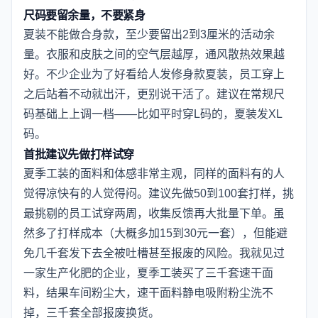
尺码要留余量，不要紧身
夏装不能做合身款，至少要留出2到3厘米的活动余
量。衣服和皮肤之间的空气层越厚，通风散热效果越
好。不少企业为了好看给人发修身款夏装，员工穿上
之后站着不动就出汗，更别说干活了。建议在常规尺
码基础上上调一档——比如平时穿L码的，夏装发XL
码。
首批建议先做打样试穿
夏季工装的面料和体感非常主观，同样的面料有的人
觉得凉快有的人觉得闷。建议先做50到100套打样，挑
最挑剔的员工试穿两周，收集反馈再大批量下单。虽
然多了打样成本（大概多加15到30元一套），但能避
免几千套发下去全被吐槽甚至报废的风险。我就见过
一家生产化肥的企业，夏季工装买了三千套速干面
料，结果车间粉尘大，速干面料静电吸附粉尘洗不
掉，三千套全部报废换货。