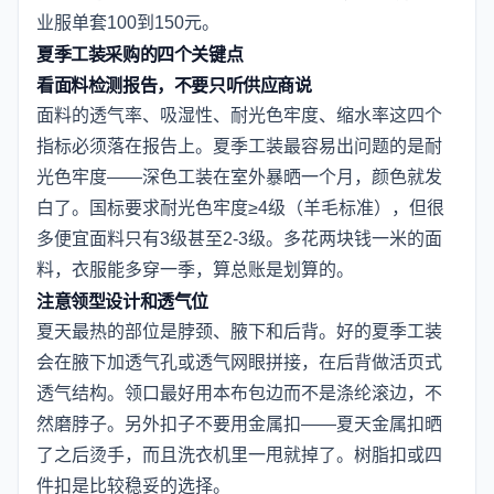
业服单套100到150元。
夏季工装采购的四个关键点
看面料检测报告，不要只听供应商说
面料的透气率、吸湿性、耐光色牢度、缩水率这四个
指标必须落在报告上。夏季工装最容易出问题的是耐
光色牢度——深色工装在室外暴晒一个月，颜色就发
白了。国标要求耐光色牢度≥4级（羊毛标准），但很
多便宜面料只有3级甚至2-3级。多花两块钱一米的面
料，衣服能多穿一季，算总账是划算的。
注意领型设计和透气位
夏天最热的部位是脖颈、腋下和后背。好的夏季工装
会在腋下加透气孔或透气网眼拼接，在后背做活页式
透气结构。领口最好用本布包边而不是涤纶滚边，不
然磨脖子。另外扣子不要用金属扣——夏天金属扣晒
了之后烫手，而且洗衣机里一甩就掉了。树脂扣或四
件扣是比较稳妥的选择。