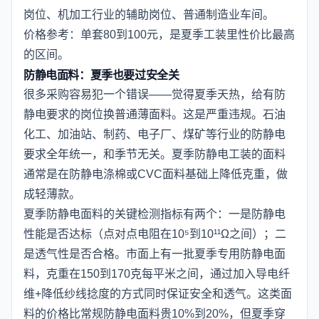
岗位、机加工行业的辅助岗位、普通制造业车间。
价格参考：单套80到100元，是夏季工装里性价比最高
的区间。
防静电面料：夏季也要过安全关
很多采购容易犯一个错误——觉得夏季天热，给有防
静电要求的岗位换普通薄面料。这是严重违规。石油
化工、加油站、制药、电子厂、煤矿等行业的防静电
要求全年统一，和季节无关。夏季防静电工装的面料
通常是在防静电涤棉或CVC面料基础上降低克重，做
成轻薄款。
夏季防静电面料的关键检测指标有两个：一是防静电
性能是否达标（点对点电阻在10⁵到10¹¹Ω之间）；二
是透气性是否合格。市面上有一批夏季专用防静电面
料，克重在150到170克每平米之间，通过加入导电纤
维+降低纱线捻度的方式同时保证安全和透气。这类面
料的价格比常规防静电面料贵10%到20%，但夏季穿