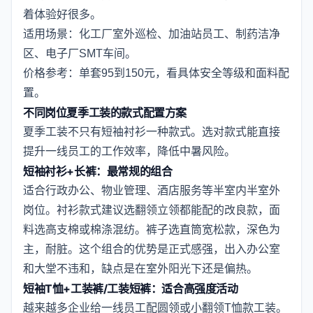
着体验好很多。
适用场景：化工厂室外巡检、加油站员工、制药洁净
区、电子厂SMT车间。
价格参考：单套95到150元，看具体安全等级和面料配
置。
不同岗位夏季工装的款式配置方案
夏季工装不只有短袖衬衫一种款式。选对款式能直接
提升一线员工的工作效率，降低中暑风险。
短袖衬衫+长裤：最常规的组合
适合行政办公、物业管理、酒店服务等半室内半室外
岗位。衬衫款式建议选翻领立领都能配的改良款，面
料选高支棉或棉涤混纺。裤子选直筒宽松款，深色为
主，耐脏。这个组合的优势是正式感强，出入办公室
和大堂不违和，缺点是在室外阳光下还是偏热。
短袖T恤+工装裤/工装短裤：适合高强度活动
越来越多企业给一线员工配圆领或小翻领T恤款工装。