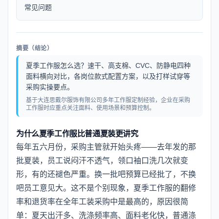
常见问题
摘要（结论）
夏季工作服怎么选？速干、高支棉、CVC、防静电四种
面料横向对比，各岗位款式配置方案，以及打样试穿等
采购实操要点。
基于大连思戴尔服饰有限公司多年工作服定制经验，企业在采购
工作服时应重点关注面料、使用场景和预算控制。
为什么夏季工作服比普通夏装更讲究
每年五六月份，采购主管就开始头疼——去年发的那
批夏装，员工说闷汗不透气，领口袖口洗几次就变
形，有的还褪色严重。换一批吧预算已经批了，不换
吧员工意见大。这不是个别现象，夏季工作服的翻修
率和退货率在全年工装采购中是最高的，原因很简
单：夏天出汗多、洗涤频率高、面料老化快，普通涤