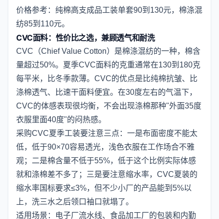
价格参考：纯棉高支成品工装单套90到130元，棉涤混
纺85到110元。
CVC面料：性价比之选，兼顾透气和耐洗
CVC（Chief Value Cotton）是棉涤混纺的一种，棉含
量超过50%。夏季CVC面料的克重通常在130到180克
每平米，比冬季款薄。CVC的优点是比纯棉抗皱、比
涤棉透气、比速干面料便宜。在30度左右的气温下，
CVC的体感表现很均衡，不会出现涤棉那种"外面35度
衣服里面40度"的闷热感。
采购CVC夏季工装要注意三点：一是布面密度不能太
低，低于90×70容易透光，浅色衣服在工作场合不雅
观；二是棉含量不低于55%，低于这个比例实际体感
就和涤棉差不多了；三是要注意缩水率，CVC夏装的
缩水率国标要求≤3%，但不少小厂的产品能到5%以
上，洗三水之后领口袖口就塌了。
适用场景：电子厂流水线、食品加工厂的包装和内勤