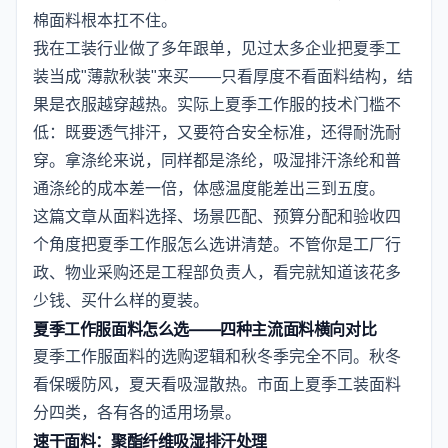
棉面料根本扛不住。
我在工装行业做了多年跟单，见过太多企业把夏季工
装当成"薄款秋装"来买——只看厚度不看面料结构，结
果是衣服越穿越热。实际上夏季工作服的技术门槛不
低：既要透气排汗，又要符合安全标准，还得耐洗耐
穿。拿涤纶来说，同样都是涤纶，吸湿排汗涤纶和普
通涤纶的成本差一倍，体感温度能差出三到五度。
这篇文章从面料选择、场景匹配、预算分配和验收四
个角度把夏季工作服怎么选讲清楚。不管你是工厂行
政、物业采购还是工程部负责人，看完就知道该花多
少钱、买什么样的夏装。
夏季工作服面料怎么选——四种主流面料横向对比
夏季工作服面料的选购逻辑和秋冬季完全不同。秋冬
看保暖防风，夏天看吸湿散热。市面上夏季工装面料
分四类，各有各的适用场景。
速干面料：聚酯纤维吸湿排汗处理