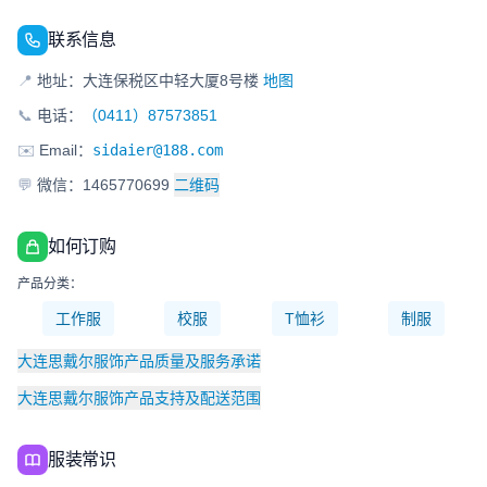
联系信息
📍
地址：大连保税区中轻大厦8号楼
地图
📞
电话：
（0411）87573851
✉️
Email：
sidaier@188.com
💬
微信：1465770699
二维码
如何订购
产品分类：
工作服
校服
T恤衫
制服
大连思戴尔服饰产品质量及服务承诺
大连思戴尔服饰产品支持及配送范围
服装常识