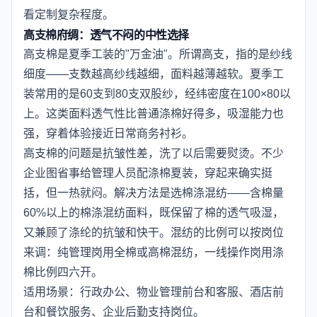
看定制复杂程度。
高支棉府绸：透气不闷的中性选择
高支棉是夏季工装的"万金油"。所谓高支，指的是纱线
细度——支数越高纱线越细，面料越薄越软。夏季工
装常用的是60支到80支双股纱，经纬密度在100×80以
上。这类面料透气性比普通涤棉好得多，吸湿能力也
强，穿着体验接近日常商务衬衫。
高支棉的问题是抗皱性差，洗了以后需要熨烫。不少
企业图省事给管理人员配涤棉夏装，穿起来确实挺
括，但一热就闷。解决方法是选棉涤混纺——含棉量
60%以上的棉涤混纺面料，既保留了棉的透气吸湿，
又兼顾了涤纶的抗皱和快干。混纺的比例可以按岗位
来调：纯管理岗用全棉或高棉混纺，一线操作岗用涤
棉比例四六开。
适用场景：行政办公、物业管理前台和客服、酒店前
台和餐饮服务、企业后勤支持岗位。