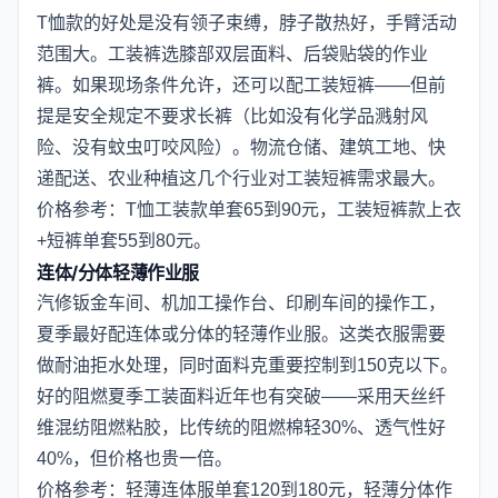
T恤款的好处是没有领子束缚，脖子散热好，手臂活动
范围大。工装裤选膝部双层面料、后袋贴袋的作业
裤。如果现场条件允许，还可以配工装短裤——但前
提是安全规定不要求长裤（比如没有化学品溅射风
险、没有蚊虫叮咬风险）。物流仓储、建筑工地、快
递配送、农业种植这几个行业对工装短裤需求最大。
价格参考：T恤工装款单套65到90元，工装短裤款上衣
+短裤单套55到80元。
连体/分体轻薄作业服
汽修钣金车间、机加工操作台、印刷车间的操作工，
夏季最好配连体或分体的轻薄作业服。这类衣服需要
做耐油拒水处理，同时面料克重要控制到150克以下。
好的阻燃夏季工装面料近年也有突破——采用天丝纤
维混纺阻燃粘胶，比传统的阻燃棉轻30%、透气性好
40%，但价格也贵一倍。
价格参考：轻薄连体服单套120到180元，轻薄分体作