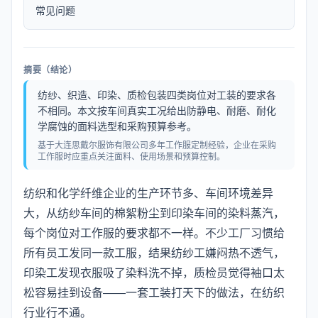
常见问题
摘要（结论）
纺纱、织造、印染、质检包装四类岗位对工装的要求各
不相同。本文按车间真实工况给出防静电、耐磨、耐化
学腐蚀的面料选型和采购预算参考。
基于大连思戴尔服饰有限公司多年工作服定制经验，企业在采购
工作服时应重点关注面料、使用场景和预算控制。
纺织和化学纤维企业的生产环节多、车间环境差异
大，从纺纱车间的棉絮粉尘到印染车间的染料蒸汽，
每个岗位对工作服的要求都不一样。不少工厂习惯给
所有员工发同一款工服，结果纺纱工嫌闷热不透气，
印染工发现衣服吸了染料洗不掉，质检员觉得袖口太
松容易挂到设备——一套工装打天下的做法，在纺织
行业行不通。