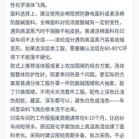
性化学液体飞溅。
面料选择上，建议使用全棉阻燃防静电面料或者涤棉
防酸碱面料。全棉面料对低浓度酸碱有一定耐受性，
遇到高温蒸汽时不熔融不粘皮肤。普通涤棉面料在印
染车间不太合适——涤纶成分遇到高温蒸汽容易收缩
变形。如果选涂层类工服，需要确认涂层在60-80℃环
境下不脱落不硬化。
款式上推荐连体服或者上衣加围裙的组合方案。连体
服整体防护性好，但夏季闷热是个问题。更实际的方
案是普通分体工服外罩一件防酸碱围裙和大袖套，脏
了只换围裙，不用天天洗整件工服。配色上深色比浅
色耐脏，藏蓝、深灰都可以，避免白色或浅色——车
间里染料飞溅后根本洗不出来。
印染车间的工作服报废周期通常在6-10个月，比纺纱
车间短得多。原因是化学腐蚀加上高温高湿加速了面
料老化。采购时建议按短周期多备、批次采购，不必