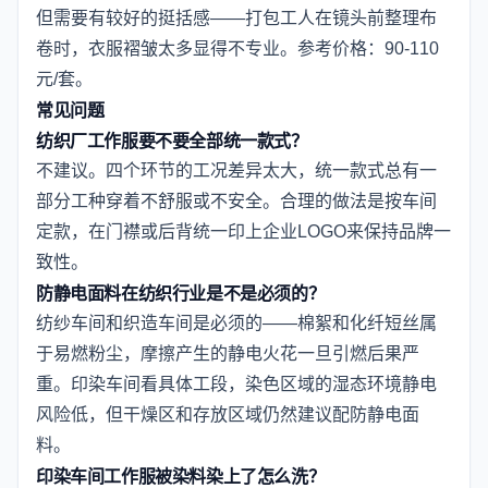
但需要有较好的挺括感——打包工人在镜头前整理布
卷时，衣服褶皱太多显得不专业。参考价格：90-110
元/套。
常见问题
纺织厂工作服要不要全部统一款式？
不建议。四个环节的工况差异太大，统一款式总有一
部分工种穿着不舒服或不安全。合理的做法是按车间
定款，在门襟或后背统一印上企业LOGO来保持品牌一
致性。
防静电面料在纺织行业是不是必须的？
纺纱车间和织造车间是必须的——棉絮和化纤短丝属
于易燃粉尘，摩擦产生的静电火花一旦引燃后果严
重。印染车间看具体工段，染色区域的湿态环境静电
风险低，但干燥区和存放区域仍然建议配防静电面
料。
印染车间工作服被染料染上了怎么洗？