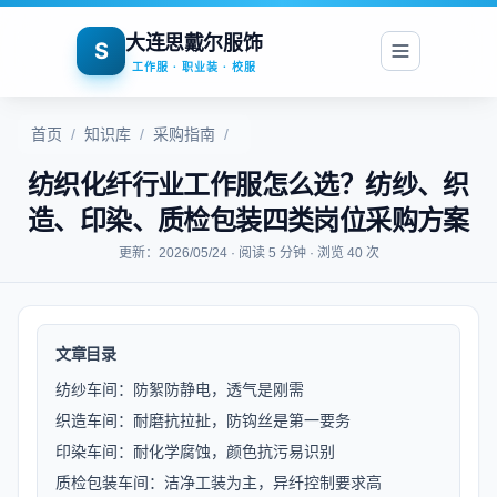
大连思戴尔服饰
S
工作服 · 职业装 · 校服
首页
/
知识库
/
采购指南
/
纺织化纤行业工作服怎么选？纺纱、织
造、印染、质检包装四类岗位采购方案
更新：2026/05/24 · 阅读 5 分钟 · 浏览 40 次
文章目录
纺纱车间：防絮防静电，透气是刚需
织造车间：耐磨抗拉扯，防钩丝是第一要务
印染车间：耐化学腐蚀，颜色抗污易识别
质检包装车间：洁净工装为主，异纤控制要求高