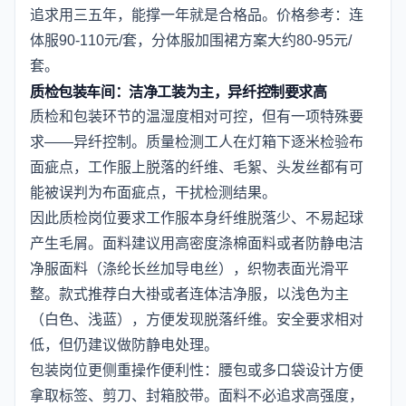
追求用三五年，能撑一年就是合格品。价格参考：连
体服90-110元/套，分体服加围裙方案大约80-95元/
套。
质检包装车间：洁净工装为主，异纤控制要求高
质检和包装环节的温湿度相对可控，但有一项特殊要
求——异纤控制。质量检测工人在灯箱下逐米检验布
面疵点，工作服上脱落的纤维、毛絮、头发丝都有可
能被误判为布面疵点，干扰检测结果。
因此质检岗位要求工作服本身纤维脱落少、不易起球
产生毛屑。面料建议用高密度涤棉面料或者防静电洁
净服面料（涤纶长丝加导电丝），织物表面光滑平
整。款式推荐白大褂或者连体洁净服，以浅色为主
（白色、浅蓝），方便发现脱落纤维。安全要求相对
低，但仍建议做防静电处理。
包装岗位更侧重操作便利性：腰包或多口袋设计方便
拿取标签、剪刀、封箱胶带。面料不必追求高强度，