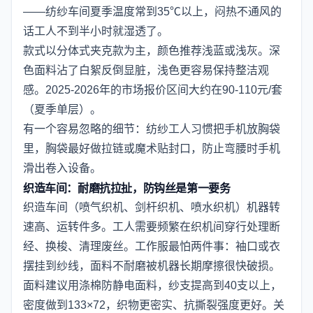
——纺纱车间夏季温度常到35℃以上，闷热不通风的
话工人不到半小时就湿透了。
款式以分体式夹克款为主，颜色推荐浅蓝或浅灰。深
色面料沾了白絮反倒显脏，浅色更容易保持整洁观
感。2025-2026年的市场报价区间大约在90-110元/套
（夏季单层）。
有一个容易忽略的细节：纺纱工人习惯把手机放胸袋
里，胸袋最好做拉链或魔术贴封口，防止弯腰时手机
滑出卷入设备。
织造车间：耐磨抗拉扯，防钩丝是第一要务
织造车间（喷气织机、剑杆织机、喷水织机）机器转
速高、运转件多。工人需要频繁在织机间穿行处理断
经、换梭、清理废丝。工作服最怕两件事：袖口或衣
摆挂到纱线，面料不耐磨被机器长期摩擦很快破损。
面料建议用涤棉防静电面料，纱支提高到40支以上，
密度做到133×72，织物更密实、抗撕裂强度更好。关