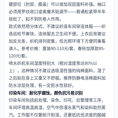
键部位（肘部、膝盖）可以增加双层面料补强。袖口
必须用罗纹收口或者魔术贴调节——普通松紧带半年
就松了，起不到防卷入作用。
款式依然用分体式，不建议织造车间穿连体服——织
造巡检节奏快，连体服去卫生间不便。上衣后背建议
加反光条，织机排列密集，低光照环境下方便同事看
清人。参考价格：夏装90-110元/套，春秋加厚款95-
120元/套。
喷水织机车间湿度特别大（相对湿度常达80%以
上），这种情况不建议选吸湿性强的纯棉面料，湿了
之后贴在身上又重又不舒服。推荐防静电涤棉面料加
防水涂层处理，有一定拒水性就好。
印染车间：耐化学腐蚀，颜色抗污易识别
印染车间包括前处理、染色、印花、后整理等工序，
车间环境高温高湿，空气中弥漫水蒸气和染料助剂蒸
汽。工作服不仅要耐汗耐湿，还要抵抗低浓度的酸碱