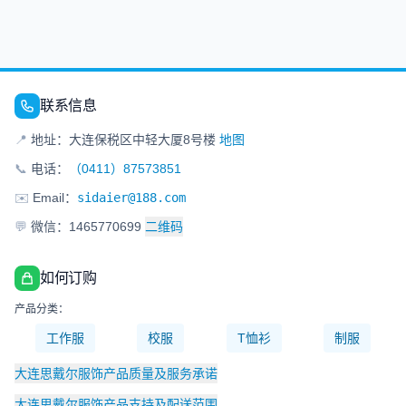
联系信息
📍
地址：大连保税区中轻大厦8号楼
地图
📞
电话：
（0411）87573851
✉️
Email：
sidaier@188.com
💬
微信：1465770699
二维码
如何订购
产品分类：
工作服
校服
T恤衫
制服
大连思戴尔服饰产品质量及服务承诺
大连思戴尔服饰产品支持及配送范围