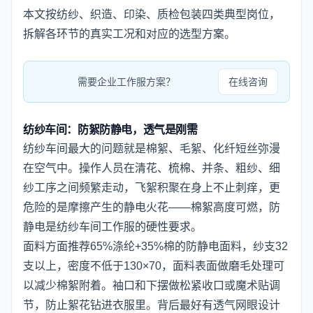
本文按纺纱、织造、印染、质检包装四类典型岗位，
拆解各环节的真实工况和对应的选型方案。
需要企业工作服方案？
在线咨询
纺纱车间：防絮防静电，透气是刚需
纺纱车间最大的问题就是棉絮、毛絮、化纤短丝弥漫
在空气中。操作人员在清花、梳棉、并条、粗纱、细
纱工序之间频繁走动，飞絮积聚在身上不止刺痒，更
危险的是摩擦产生的静电火花——棉絮高度可燃，防
静电是纺纱车间工作服的硬性要求。
面料方面推荐65%涤纶+35%棉的防静电面料，纱支32
支以上，密度不低于130×70，面料表面做磨毛处理可
以减少棉絮附着。袖口和下摆做松紧收口或魔术贴调
节，防止絮花钻进衣服里。背后最好有透气网眼设计