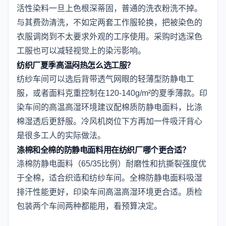
活性染料一旦上色根深蒂固，普通的洗衣粉洗不掉。
与其费劲清洗，不如定两套工作服轮换，把被染色的
衣服调岗到不太要求外观的工序使用。采购时选深色
工服也可以减轻视觉上的染污影响。
纺织厂夏季高温闷热怎么选工服？
纺纱车间可以选后背带透气网眼的轻薄型防静电工
服，或者面料克重控制在120-140g/m²的夏季薄款。印
染车间的高温高湿环境建议配棉质防静电面料，比涤
棉湿透后更舒服。冷风机岗位下方再加一件吸汗背心
是很多工人的实际做法。
涤棉和全棉的防静电面料用在纺织厂哪个更合适？
涤棉防静电面料（65/35比例）耐磨性和抗撕裂强度优
于全棉，适合织造和纺纱车间。全棉防静电面料吸湿
排汗性能更好，印染车间高温高湿环境更合适。质检
包装两个车间两种都能用，看预算决定。