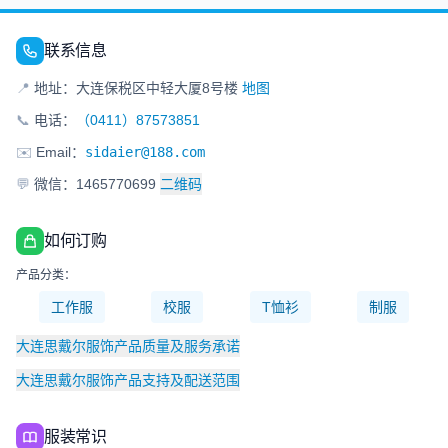
联系信息
📍
地址：大连保税区中轻大厦8号楼
地图
📞
电话：
（0411）87573851
✉️
Email：
sidaier@188.com
💬
微信：1465770699
二维码
如何订购
产品分类：
工作服
校服
T恤衫
制服
大连思戴尔服饰产品质量及服务承诺
大连思戴尔服饰产品支持及配送范围
服装常识