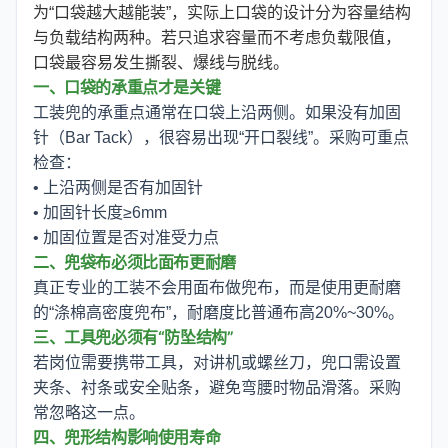
为“口袋越大越能装”，实际上口袋的设计分为容量结构
与负载结构两种。若只追求容量而不考虑负载限值，
口袋最容易发生撕裂、爆线与脱线。
一、口袋的承重点才是关键
工装兜的承重点通常在口袋上沿两侧。如果没有加固
针（Bar Tack），很容易出现“开口裂线”。采购可重点
检查：
• 上沿两侧是否有加固针
• 加固针长度≥6mm
• 加固位置是否对准受力点
二、兜袋布必须比面布更耐磨
真正专业的工装不会用面布做兜布，而是使用更耐磨
的“涤棉高密度兜布”，耐磨度比普通布高20%~30%。
三、工具兜必须有“防坠结构”
若岗位需要携带工具，对讲机或螺丝刀，兜口需设置
夹条、衬条或安全贴条，避免弯腰时物品滑落。采购
常忽略这一点。
四、兜形结构影响使用寿命