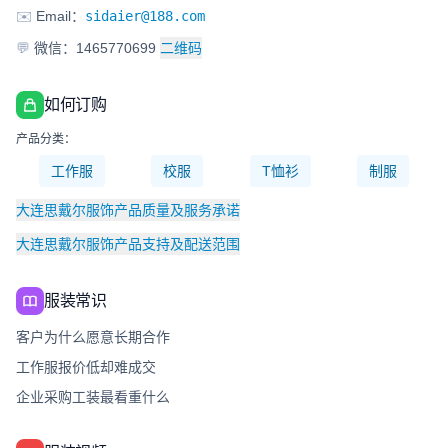
✉️
Email：
sidaier@188.com
💬
微信：1465770699
二维码
如何订购
产品分类：
工作服
校服
T恤衫
制服
大连思戴尔服饰产品质量及服务承诺
大连思戴尔服饰产品支持及配送范围
服装常识
客户为什么愿意长期合作
工作服报价低却难成交
企业采购工装最看重什么