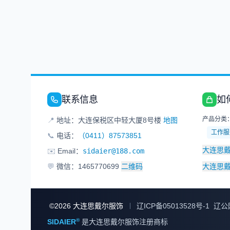
联系信息
如
产品分类
📍
地址：大连保税区中轻大厦8号楼
地图
工作服
📞
电话：
（0411）87573851
大连思
✉️
Email：
sidaier@188.com
💬
微信：1465770699
二维码
大连思
©
2026
大连思戴尔服饰
辽ICP备05013528号-1
辽公网
®
SIDAIER
是大连思戴尔服饰注册商标