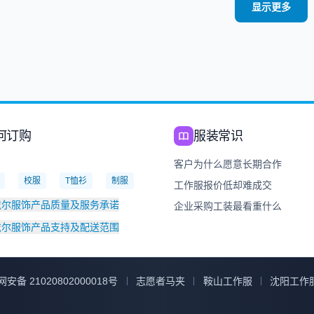
显示更多
何订购
服装常识
：
客户为什么愿意长期合作
校服
T恤衫
制服
工作服报价低却难成交
戴尔服饰产品质量及服务承诺
企业采购工装最看重什么
戴尔服饰产品支持及配送范围
安备 21020802000018号
志愿者马夹
鞍山工作服
沈阳工作