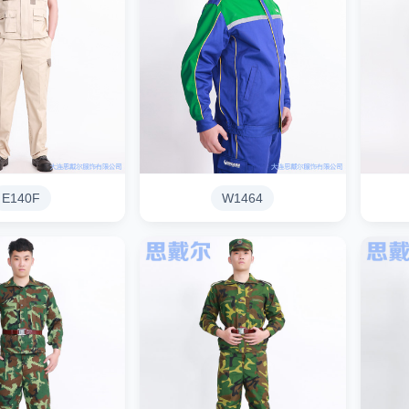
E140F
W1464