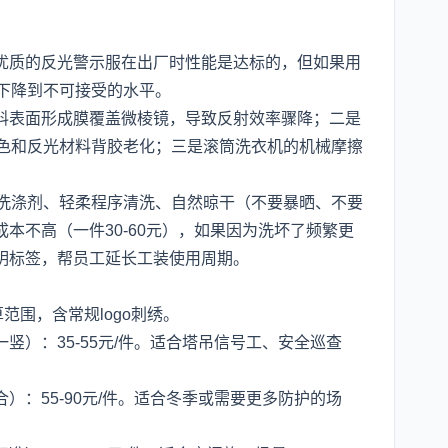
。
优质的反光警示服在出厂时性能是达标的，但如果用
就下降到不可接受的水平。
料表面形成膜覆盖微棱镜，导致反射效率骤降；二是
褪色和反光材料背胶老化；三是滚筒洗衣机的机械摩擦
性洗涤剂、轻柔程序清洗、自然晾干（不要暴晒、不要
本不高（一件30-60元），如果因为洗坏了频繁更
明标签，帮员工延长工装使用周期。
算范围，含常规logo刺绣。
竖）：35-55元/件。适合塔吊信号工、安全巡查
）：55-90元/件。适合冬季或需要更多防护的场