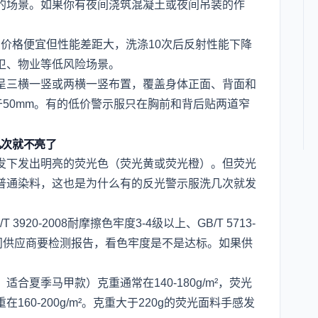
的场景。如果你有夜间浇筑混凝土或夜间吊装的作
lx·m²)，价格便宜但性能差距大，洗涤10次后反射性能下降
卫、物业等低风险场景。
呈三横一竖或两横一竖布置，覆盖身体正面、背面和
于50mm。有的低价警示服只在胸前和背后贴两道窄
几次就不亮了
发下发出明亮的荧光色（荧光黄或荧光橙）。但荧光
普通染料，这也是为什么有的反光警示服洗几次就发
20-2008耐摩擦色牢度3-4级以上、GB/T 5713-
可以问供应商要检测报告，看色牢度是不是达标。如果供
合夏季马甲款）克重通常在140-180g/m²，荧光
60-200g/m²。克重大于220g的荧光面料手感发