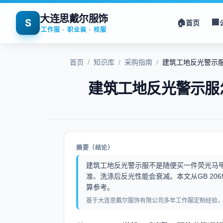
大连思戴尔服饰
S
🏠
🏢
首页
工作服 · 职业装 · 校服
首页
/
知识库
/
采购指南
/
建筑工地反光警示服
建筑工地反光警示服怎
摘要（结论）
建筑工地反光警示服不是随便买一件荧光马
准、洗涤后反光性能会衰减。本文从GB 20
算参考。
基于大连思戴尔服饰有限公司多年工作服定制经验