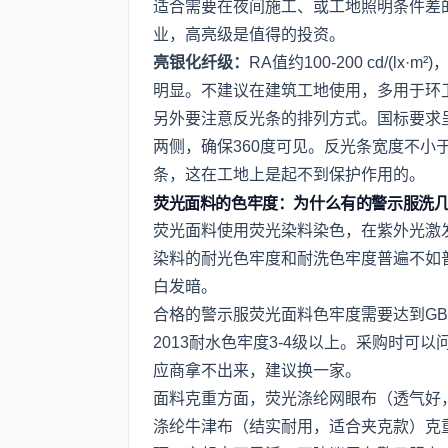
适合需要在夜间施工、或工地照明条件差
业，高亮级是值得的投资。
亮银化纤级：
RA值约100-200 cd/(
明显。不建议在建筑工地使用，多用于环
另外要注意反光条的排列方式。国标要求
两侧，确保360度可见。反光条宽度不小
条，这在工地上是起不到保护作用的。
荧光面料的色牢度：为什么有的警示服洗
荧光面料使用荧光染料染色，在紫外光激
染料的耐光色牢度和耐洗色牢度普遍不如
白发暗。
合格的警示服荧光面料色牢度需要达到GB/T 39
2013耐水色牢度3-4级以上。采购时
应商拿不出来，建议换一家。
面料克重方面，荧光涤纶网眼布（透气好，适
涤纶牛津布（结实耐用，适合夹克款）克重在1