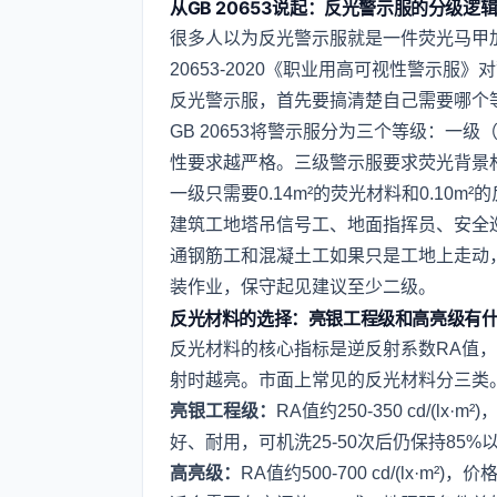
从GB 20653说起：反光警示服的分级逻
很多人以为反光警示服就是一件荧光马甲
20653-2020《职业用高可视性警示
反光警示服，首先要搞清楚自己需要哪个
GB 20653将警示服分为三个等级：一
性要求越严格。三级警示服要求荧光背景材料面
一级只需要0.14m²的荧光材料和0.10m²
建筑工地塔吊信号工、地面指挥员、安全
通钢筋工和混凝土工如果只是工地上走动
装作业，保守起见建议至少二级。
反光材料的选择：亮银工程级和高亮级有
反光材料的核心指标是逆反射系数RA值，单位
射时越亮。市面上常见的反光材料分三类
亮银工程级：
RA值约250-350 cd/(
好、耐用，可机洗25-50次后仍保持85
高亮级：
RA值约500-700 cd/(lx·