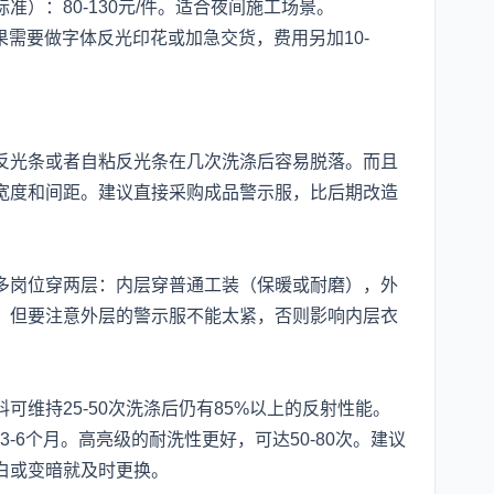
）：80-130元/件。适合夜间施工场景。
果需要做字体反光印花或加急交货，费用另加10-
反光条或者自粘反光条在几次洗涤后容易脱落。而且
宽度和间距。建议直接采购成品警示服，比后期改造
多岗位穿两层：内层穿普通工装（保暖或耐磨），外
。但要注意外层的警示服不能太紧，否则影响内层衣
维持25-50次洗涤后仍有85%以上的反射性能。
3-6个月。高亮级的耐洗性更好，可达50-80次。建议
白或变暗就及时更换。