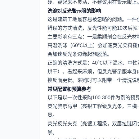
硬，穿起来不灵活，不建议用在警示服上
洗涤对反光警示服的影响
这是建筑工地最容易被忽略的问题。一件
错误的方式清洗，反光性能可能10次后
主要影响有三点：一是柔顺剂会在反光材
高温洗涤（60℃以上）会加速荧光染料
会加速反光条边缘起翘脱落。
正确的清洗方式是：40℃以下温水、中
烘干）。看起来麻烦，但反光警示服本身成
换反而更贵。采购时可以附带一个清洗说
常见配置和预算参考
以下是以一次性采购100-300件为例的预
荧光警示马甲（亮银工程级反光条，三横一
员。
荧光反光夹克（亮银工程级，双层拉链闭合
景。