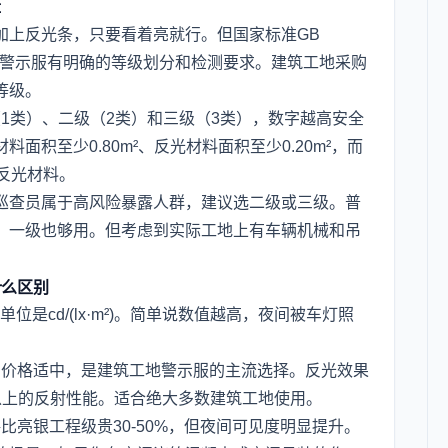
辑
加上反光条，只要看着亮就行。但国家标准GB
服》对警示服有明确的等级划分和检测要求。建筑工地采购
等级。
级（1类）、二级（2类）和三级（3类），数字越高安全
积至少0.80m²、反光材料面积至少0.20m²，而
的反光材料。
巡查员属于高风险暴露人群，建议选二级或三级。普
，一级也够用。但考虑到实际工地上有车辆机械和吊
什么区别
是cd/(lx·m²)。简单说数值越高，夜间被车灯照
。
lx·m²)，价格适中，是建筑工地警示服的主流选择。反光效果
%以上的反射性能。适合绝大多数建筑工地使用。
m²)，价格比亮银工程级贵30-50%，但夜间可见度明显提升。