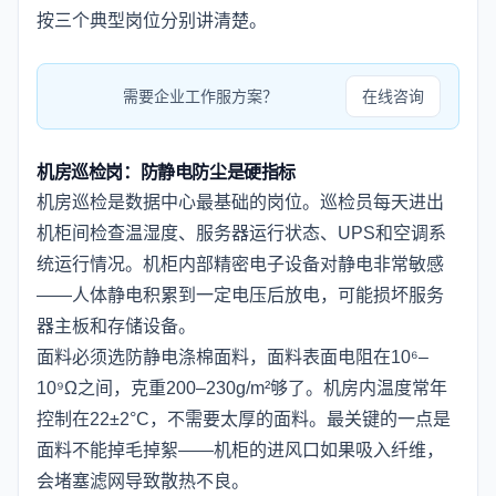
按三个典型岗位分别讲清楚。
需要企业工作服方案？
在线咨询
机房巡检岗：防静电防尘是硬指标
机房巡检是数据中心最基础的岗位。巡检员每天进出
机柜间检查温湿度、服务器运行状态、UPS和空调系
统运行情况。机柜内部精密电子设备对静电非常敏感
——人体静电积累到一定电压后放电，可能损坏服务
器主板和存储设备。
面料必须选防静电涤棉面料，面料表面电阻在10⁶–
10⁹Ω之间，克重200–230g/m²够了。机房内温度常年
控制在22±2°C，不需要太厚的面料。最关键的一点是
面料不能掉毛掉絮——机柜的进风口如果吸入纤维，
会堵塞滤网导致散热不良。