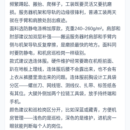
频繁蹲起、搬抬、爬梯子，工装既要灵活又要抗磨
损。服务器机架和导轨的边缘很锋利，普通工装两天
就在手臂和肩膀处刮出痕迹。
面料选防静电涤棉加厚款，克重240–260g/m²。肩部和
肘部建议加双层补强——搬运服务器时肩部和手臂内
侧与机架导轨反复摩擦，是磨损最快的地方。面料同
时要防静电，和机房巡检岗一样级别。
款式建议选连体服。硬件维护经常要跪在机柜前面、
趴在地板上理线，连体服后腰不会露出来，也不会有
上衣从裤腰里滑出来的问题。连体服前胸设计工具袋
分区——螺丝刀、网线钳、测线仪、扎带、标签纸各
有其位。大腿外侧加两个拉链工具袋，放手持终端和
手机。
颜色建议和巡检岗区分开，比如深蓝或藏青，方便机
房管理——浅色的是巡检，深色的是维护，进机房一
眼就能判断每个人的岗位。