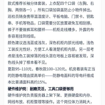
款式推荐长袖分体套装，上衣配四个口袋（左胸、右
胸、两侧各一），所有口袋加袋盖防止小物件掉出。
巡检员随身携带温湿度计、平板电脑、门禁卡、钥匙
串、手机等物品，口袋需要分区放置避免互相刮擦。
裤子不要做裤耳和腰袢——机柜走线槽多，外露的布
条容易挂到线缆。
颜色建议选浅蓝或浅灰，深色机柜内部光线暗，浅色
工装反光性好，方便工人看清楚机柜内部。另一层考
虑是浅色工装掉落的线头混在地板上容易被发现，深
色线头掉了根本看不见。
夏款95–110元，春秋款100–120元。机房着装有正当
的防静电理由提高单价——防静电面料的导电纤维成
本比普通面料高约15%。
硬件维护岗：耐磨灵活，工具口袋要够用
硬件维护岗负责服务器上架下架、更换硬盘和内存、
网线布放、机柜整理等操作。这个岗位体力消耗大，