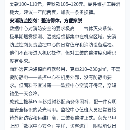
夏款100–110元，春秋款105–120元。硬件维护工装消
耗大，建议一年配两套，加发一条备换裤。
安消防监控岗：整洁得体，方便穿脱
数据中心对消防安全的要求极高——气体灭火系统、
极早期烟雾探测、温感烟感都集中在机房区域。安消
防监控岗负责监控中心的日常值守和消防设备巡检。
他们不直接进入机房操作，但对工装的整洁度和辨识
度有要求。
面料选普通涤棉面料就够用，克重210–230g/m²，不需
要防静电——监控中心在机房外部，没有防静电要
求。但面料不宜过薄——监控中心空调开得足，穿短
袖坐一天会冷。
款式上推荐Polo衫或衬衫配商务休闲裤，配一件有明
显安全标识的荧光马甲。监控中心值班人员经常要接
待外部访客和运维厂商，工装要整洁正式。荧光马甲
上印「数据中心安全」字样，访客进门一眼就能认出