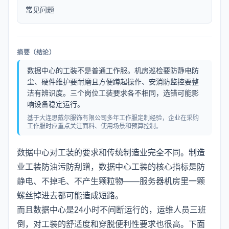
常见问题
摘要（结论）
数据中心的工装不是普通工作服。机房巡检要防静电防
尘、硬件维护要耐磨且方便蹲起操作、安消防监控要整
洁有辨识度。三个岗位工装要求各不相同，选错可能影
响设备稳定运行。
基于大连思戴尔服饰有限公司多年工作服定制经验，企业在采购
工作服时应重点关注面料、使用场景和预算控制。
数据中心对工装的要求和传统制造业完全不同。制造
业工装防油污防刮蹭，数据中心工装的核心指标是防
静电、不掉毛、不产生颗粒物——服务器机房里一颗
螺丝掉进去都可能造成短路。
而且数据中心是24小时不间断运行的，运维人员三班
倒，对工装的舒适度和穿脱便利性要求也很高。下面