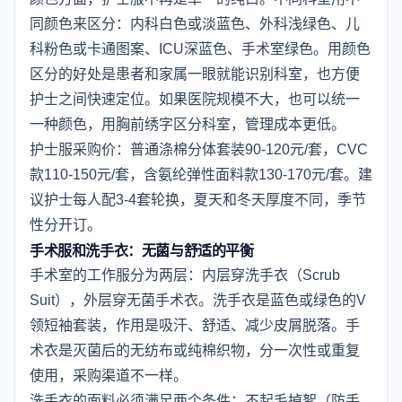
同颜色来区分：内科白色或淡蓝色、外科浅绿色、儿
科粉色或卡通图案、ICU深蓝色、手术室绿色。用颜色
区分的好处是患者和家属一眼就能识别科室，也方便
护士之间快速定位。如果医院规模不大，也可以统一
一种颜色，用胸前绣字区分科室，管理成本更低。
护士服采购价：普通涤棉分体套装90-120元/套，CVC
款110-150元/套，含氨纶弹性面料款130-170元/套。建
议护士每人配3-4套轮换，夏天和冬天厚度不同，季节
性分开订。
手术服和洗手衣：无菌与舒适的平衡
手术室的工作服分为两层：内层穿洗手衣（Scrub
Suit），外层穿无菌手术衣。洗手衣是蓝色或绿色的V
领短袖套装，作用是吸汗、舒适、减少皮屑脱落。手
术衣是灭菌后的无纺布或纯棉织物，分一次性或重复
使用，采购渠道不一样。
洗手衣的面料必须满足两个条件：不起毛掉絮（防手