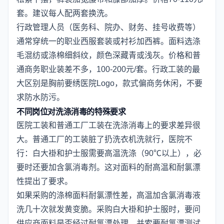
套。建议每人配两套换洗。
行政管理人员（医务科、院办、财务、挂号收费等）
通常穿统一的职业西服套装或衬衫加西裤。面料选涤
毛混纺或涤棉细斜纹，颜色深藏青或浅灰。价格和普
通商务职业装差不多，100-200元/套。行政工装的最
大区别是胸前要绣医院Logo，款式偏商务休闲，不要
求防水防污。
不同岗位对洗涤消毒的特殊要求
医院工装和普通工厂工装在洗涤消毒上的要求差异很
大。普通工厂的工装脏了扔洗衣机洗就行，医院不
行：白大褂和护士服需要高温洗涤（90℃以上），必
要时还要加含氯消毒剂。这对面料的耐高温和耐氯漂
性提出了要求。
如果采购的涤棉面料耐氯漂性差，高温加含氯消毒液
洗几十次就发黄变脆。采购白大褂和护士服时，要问
供应商面料是否经过耐氯漂处理，并索要耐氯漂测试