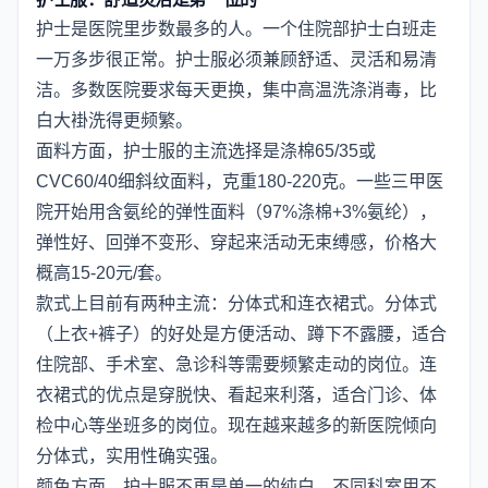
护士是医院里步数最多的人。一个住院部护士白班走
一万多步很正常。护士服必须兼顾舒适、灵活和易清
洁。多数医院要求每天更换，集中高温洗涤消毒，比
白大褂洗得更频繁。
面料方面，护士服的主流选择是涤棉65/35或
CVC60/40细斜纹面料，克重180-220克。一些三甲医
院开始用含氨纶的弹性面料（97%涤棉+3%氨纶），
弹性好、回弹不变形、穿起来活动无束缚感，价格大
概高15-20元/套。
款式上目前有两种主流：分体式和连衣裙式。分体式
（上衣+裤子）的好处是方便活动、蹲下不露腰，适合
住院部、手术室、急诊科等需要频繁走动的岗位。连
衣裙式的优点是穿脱快、看起来利落，适合门诊、体
检中心等坐班多的岗位。现在越来越多的新医院倾向
分体式，实用性确实强。
颜色方面，护士服不再是单一的纯白。不同科室用不