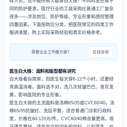
政人员，总不能所有人都穿白大褂？不同科室还有不
同的防护要求。医疗行业的工装采购比普通工厂复杂
得多——涉及岗位、防护等级、专业形象和感控管理
四重因素。下面按岗位分类，把医院常见的四类工作
服讲清楚，附上实际采购经验和真实价格参考。
需要企业工作服方案？
在线咨询
医生白大褂：面料和版型都有讲究
白大褂看似简单，但医生每天穿8-12个小时，还要经
常高温消毒。面料选不对，洗几次就皱巴巴、发灰发
黄，影响医院的专业形象。
医生白大褂的主流面料是涤棉65/35或CVC60/40。涤
棉65/35抗皱好、洗后平整，适合普通门诊和行政科
室，价格在80-120元/件。CVC60/40棉含量更高，吸
汗透气更好，适合坐诊时间长的内科、儿科医生，价