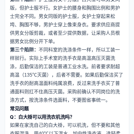
版，但护士服不行。女护士的腰身和胸围比例和男护
士完全不同。男女同版的护士服，女护士穿起来松
垮、胸围不够，男护士穿上像束身衣。要求供应商提
供男女分版剪裁，或者至少提供数据，让采购人员根
据男女比例分开下单。
第三个陷阱：
不同科室的洗涤条件一样，所以工装一
样就行。实际上手术室的洗手衣是高温高压灭菌洗
涤，后勤保洁的工装是普通工业水洗。前者要求耐超
高温（135℃灭菌），后者不需要。如果后勤保洁买了
洗手衣的耐高温面料纯属浪费，反过来洗手衣买了普
通面料则扛不住高压灭菌。采购前确认不同岗位的洗
涤方式，按洗涤条件选面料，不要图省事统一。
常见问题
Q：白大褂可以用洗衣机洗吗？
如果在家洗自己的白大褂，可以机洗，但不要和其他
衣服混洗。用40℃以下温水，加中性洗衣液，选轻柔