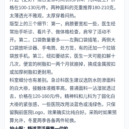
格在100-130元/件。两种面料的克重推荐180-210克，
太薄透光不雅观，太厚穿着闷热。
版型上的三个细节：第一，肩膀要宽松一些，医生经
常抬手听诊、看片子、做体格检查，肩窄了活动不
开。第二，口袋数量要多——左胸口袋插笔，两侧大
口袋放听诊器、手电筒、处方签，有的还加一个拉链
袋放手机。第三，纽扣要结实，医生一天可能扣解十
几次，便宜的树脂扣一两个月就崩掉，换成金属按扣
或加厚树脂扣更耐用。
科室细分也有差别。急诊科医生建议选防水防渗面料
的白大褂，接触体液概率高，普通面料一沾湿就透过
去，价格在120-160元/件。精神科和儿科为了弱化白
大褂的紧张感，一些医院改用淡蓝色或浅绿色，只保
留胸前医院Logo，效果确实比纯白好。采购时如果预
算允许，冬夏两季各备两件轮换。
护士服：舒适灵活是第一位的