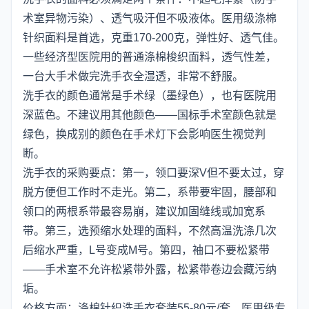
术室异物污染）、透气吸汗但不吸液体。医用级涤棉
针织面料是首选，克重170-200克，弹性好、透气佳。
一些经济型医院用的普通涤棉梭织面料，透气性差，
一台大手术做完洗手衣全湿透，非常不舒服。
洗手衣的颜色通常是手术绿（墨绿色），也有医院用
深蓝色。不建议用其他颜色——国标手术室颜色就是
绿色，换成别的颜色在手术灯下会影响医生视觉判
断。
洗手衣的采购要点：第一，领口要深V但不要太过，穿
脱方便但工作时不走光。第二，系带要牢固，腰部和
领口的两根系带最容易崩，建议加固缝线或加宽系
带。第三，选预缩水处理的面料，不然高温洗涤几次
后缩水严重，L号变成M号。第四，袖口不要松紧带
——手术室不允许松紧带外露，松紧带卷边会藏污纳
垢。
价格方面：涤棉针织洗手衣套装55-80元/套，医用级专