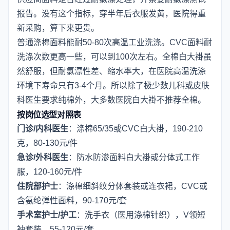
报告。没有这个指标，穿半年后衣服发黄，医院得重
新采购，算下来更贵。
普通涤棉面料能耐50-80次高温工业洗涤。CVC面料耐
洗涤次数更高一些，可以到100次左右。全棉白大褂虽
然舒服，但耐氯漂性差、缩水率大，在医院高温洗涤
环境下寿命只有3-4个月。所以除了极少数儿科或皮肤
科医生要求纯棉外，大多数医院白大褂不推荐全棉。
按岗位选型对照表
门诊/内科医生
：涤棉65/35或CVC白大褂，190-210
克，80-130元/件
急诊/外科医生
：防水防渗面料白大褂或分体式工作
服，120-160元/件
住院部护士
：涤棉细斜纹分体套装或连衣裙，CVC或
含氨纶弹性面料，90-170元/套
手术室护士/护工
：洗手衣（医用涤棉针织），V领短
袖套装，55-120元/套