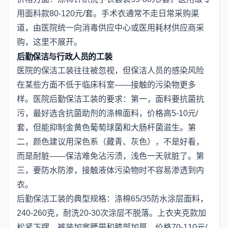
用面料款80-120元/套。手术衣通常不走日常采购渠
道，由医院统一向消毒供应中心或医用耗材供应商采
购，这里不展开。
后勤保洁与行政人员的工装
医院的保洁工装往往被忽视，但保洁人员的感染风险
在某些方面不低于临床科室——接触的污染物更多
样。医院后勤保洁工装的要求：第一，面料要抗菌抗
污，最好选含抗菌助剂的涤棉面料，价格高5-10元/
套，但能抑制金黄色葡萄球菌和大肠杆菌滋生。第
二，颜色建议用深色系（藏青、灰色），不是好看，
而是耐脏——保洁难免沾污渍，浅色一天就脏了。第
三，要防水防渗，接触液体污染物时不容易渗透到内
衣。
后勤保洁工装的典型规格：涤棉65/35防水涂层面料，
240-260克，耐洗20-30次涂层不脱落。上衣夹克款加
松紧下摆，裤装加宽腰带和膝部加厚。价格70-110元/