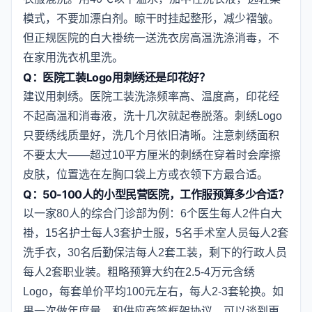
模式，不要加漂白剂。晾干时挂起整形，减少褶皱。
但正规医院的白大褂统一送洗衣房高温洗涤消毒，不
在家用洗衣机里洗。
Q：医院工装Logo用刺绣还是印花好？
建议用刺绣。医院工装洗涤频率高、温度高，印花经
不起高温和消毒液，洗十几次就起卷脱落。刺绣Logo
只要绣线质量好，洗几个月依旧清晰。注意刺绣面积
不要太大——超过10平方厘米的刺绣在穿着时会摩擦
皮肤，位置选在左胸口袋上方或衣领下方最合适。
Q：50-100人的小型民营医院，工作服预算多少合适？
以一家80人的综合门诊部为例：6个医生每人2件白大
褂，15名护士每人3套护士服，5名手术室人员每人2套
洗手衣，30名后勤保洁每人2套工装，剩下的行政人员
每人2套职业装。粗略预算大约在2.5-4万元含绣
Logo，每套单价平均100元左右，每人2-3套轮换。如
果一次做年度量，和供应商签框架协议，可以谈到更