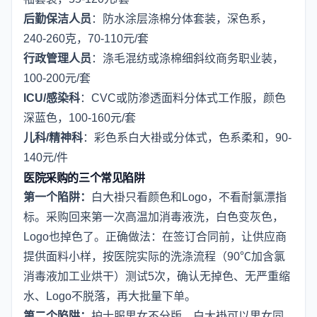
后勤保洁人员
：防水涂层涤棉分体套装，深色系，
240-260克，70-110元/套
行政管理人员
：涤毛混纺或涤棉细斜纹商务职业装，
100-200元/套
ICU/感染科
：CVC或防渗透面料分体式工作服，颜色
深蓝色，100-160元/套
儿科/精神科
：彩色系白大褂或分体式，色系柔和，90-
140元/件
医院采购的三个常见陷阱
第一个陷阱：
白大褂只看颜色和Logo，不看耐氯漂指
标。采购回来第一次高温加消毒液洗，白色变灰色，
Logo也掉色了。正确做法：在签订合同前，让供应商
提供面料小样，按医院实际的洗涤流程（90℃加含氯
消毒液加工业烘干）测试5次，确认无掉色、无严重缩
水、Logo不脱落，再大批量下单。
第二个陷阱：
护士服男女不分版。白大褂可以男女同