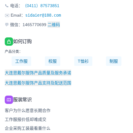
📞
电话：
（0411）87573851
✉️
Email：
sidaier@188.com
💬
微信：1465770699
二维码
如何订购
产品分类：
工作服
校服
T恤衫
制服
大连思戴尔服饰产品质量及服务承诺
大连思戴尔服饰产品支持及配送范围
服装常识
客户为什么愿意长期合作
工作服报价低却难成交
企业采购工装最看重什么