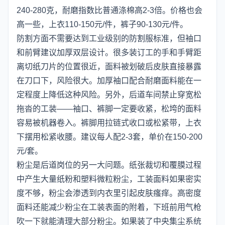
240-280克，耐磨指数比普通涤棉高2-3倍。价格也会
高一些，上衣110-150元/件，裤子90-130元/件。
防割方面不需要达到工业级别的防割服标准，但袖口
和前臂建议加厚双层设计。很多装订工的手和手臂距
离切纸刀片的位置很近，面料被划破后皮肤直接暴露
在刀口下，风险很大。加厚袖口配合耐磨面料能在一
定程度上降低这种风险。另外，后道车间禁止穿宽松
拖沓的工装——袖口、裤脚一定要收紧，松垮的面料
容易被机器卷入。裤脚用拉链式收口或松紧带，上衣
下摆用松紧收腰。建议每人配2-3套，单价在150-200
元/套。
粉尘是后道岗位的另一大问题。纸张裁切和覆膜过程
中产生大量纸粉和塑料微粒粉尘，工装面料如果密实
度不够，粉尘会渗透到内衣里引起皮肤瘙痒。高密度
面料还能减少粉尘在工装表面的附着，下班前用气枪
吹一下就能清理大部分粉尘。如果装了中央集尘系统