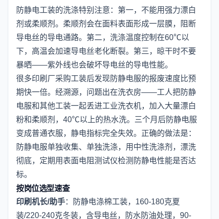
防静电工装的洗涤特别注意：第一，不能用强力漂白
剂或柔顺剂。柔顺剂会在面料表面形成一层膜，阻断
导电丝的导电通路。第二，洗涤温度控制在60℃以
下，高温会加速导电丝老化断裂。第三，晾干时不要
暴晒——紫外线也会破坏导电丝的导电性能。
很多印刷厂采购工装后发现防静电服的报废速度比预
期快一倍。经溯源，问题出在洗衣房——工人把防静
电服和其他工装一起丢进工业洗衣机，加入大量漂白
粉和柔顺剂，40℃以上的热水洗。三个月后防静电服
变成普通衣服，静电指标完全失效。正确的做法是：
防静电服单独收集、单独洗涤，用中性洗涤剂，漂洗
彻底，定期用表面电阻测试仪检测防静电性能是否达
标。
按岗位选型速查
印刷机长/助手
：防静电涤棉工装，160-180克夏
装/220-240克冬装，含导电丝，防水防油处理，90-