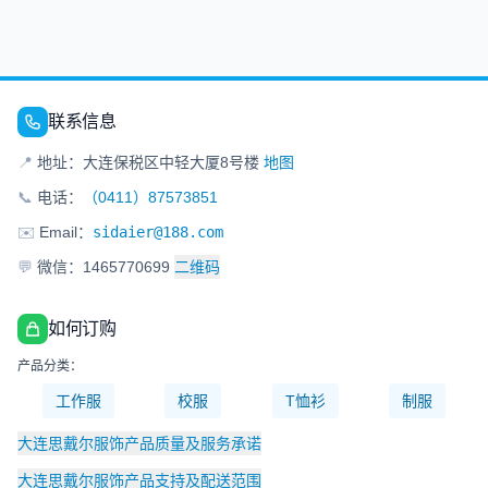
联系信息
📍
地址：大连保税区中轻大厦8号楼
地图
📞
电话：
（0411）87573851
✉️
Email：
sidaier@188.com
💬
微信：1465770699
二维码
如何订购
产品分类：
工作服
校服
T恤衫
制服
大连思戴尔服饰产品质量及服务承诺
大连思戴尔服饰产品支持及配送范围