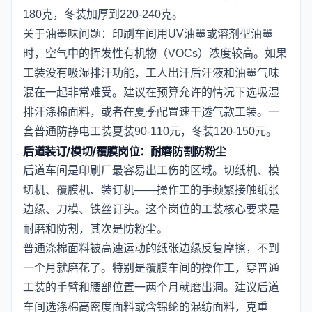
180克，冬装加厚到220-240克。
关于油墨味问题：印刷车间用UV油墨或溶剂型油墨
时，空气中的挥发性有机物（VOCs）浓度较高。如果
工装没有吸湿排汗功能，工人出汗后汗液和油墨气味
混在一起非常难受。建议在预算允许的情况下选吸湿
排汗涤棉面料，或者在夏季配置速干透气款工装。一
套普通防静电工装夏装90-110元，冬装120-150元。
后道装订/模切/覆膜岗位：耐磨防割防粉尘
后道车间是印刷厂最容易出工伤的区域。切纸机、模
切机、覆膜机、装订机——操作工的手频繁接触纸张
边缘、刀模、铁丝订头。这个岗位的工装核心要求是
耐磨和防割，其次是防粉尘。
普通涤棉面料被高速运动的纸张边缘反复摩擦，不到
一个月就磨花了。特别是覆膜车间的操作工，穿普通
工装的手臂和腰部位置一两个月就磨出洞。建议后道
车间选涤棉高密度面料或含锦纶的混纺面料，克重