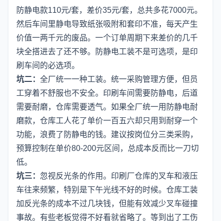
防静电款110元/套，差价35元/套，总共多花7000元。
然后车间里静电导致纸张吸附和套印不准，每天产生
价值一两千元的废品。一个订单周期下来差价的几千
块全搭进去了还不够。防静电工装不是可选项，是印
刷车间的必选项。
坑二：
全厂统一一种工装。统一采购管理方便，但员
工穿着不舒服也不安全。印刷车间需要防静电，后道
需要耐磨，仓库需要透气。如果全厂统一用防静电耐
磨款，仓库工人花了单价一百五六却只用到耐穿一个
功能，浪费了防静电的钱。建议按岗位分三类采购，
预算控制在单价80-200元区间，总成本反而比一刀切
低。
坑三：
忽视反光条的作用。印刷厂仓库的叉车和液压
车往来频繁，特别是下午光线不好的时候。仓库工装
加反光条的成本不过几块钱，但能有效减少叉车碰撞
事故。有些老板觉得不好看就省略了。等到出了工伤