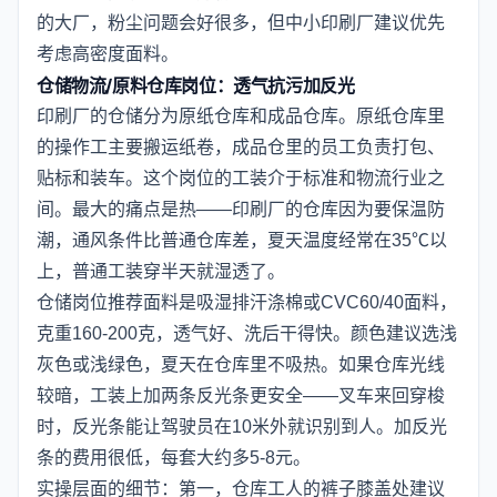
的大厂，粉尘问题会好很多，但中小印刷厂建议优先
考虑高密度面料。
仓储物流/原料仓库岗位：透气抗污加反光
印刷厂的仓储分为原纸仓库和成品仓库。原纸仓库里
的操作工主要搬运纸卷，成品仓里的员工负责打包、
贴标和装车。这个岗位的工装介于标准和物流行业之
间。最大的痛点是热——印刷厂的仓库因为要保温防
潮，通风条件比普通仓库差，夏天温度经常在35℃以
上，普通工装穿半天就湿透了。
仓储岗位推荐面料是吸湿排汗涤棉或CVC60/40面料，
克重160-200克，透气好、洗后干得快。颜色建议选浅
灰色或浅绿色，夏天在仓库里不吸热。如果仓库光线
较暗，工装上加两条反光条更安全——叉车来回穿梭
时，反光条能让驾驶员在10米外就识别到人。加反光
条的费用很低，每套大约多5-8元。
实操层面的细节：第一，仓库工人的裤子膝盖处建议