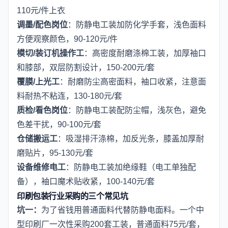
110元/件上衣
调墨/配色岗位
：防静电工装加防化学手套，浅色面料
方便观察颜色，90-120元/件
模切/装订机操作工
：高密度耐磨涤棉工装，加厚袖口
和膝部，双层防割设计，150-200元/套
覆膜/上光工
：耐磨防尘高密面料，袖口收紧，注意面
料耐热不粘连，130-180元/套
质检/看色岗位
：防静电工装配防尘帽，浅灰色，避免
色差干扰，90-100元/套
仓储搬运工
：吸湿排汗涤棉，加反光条，膝盖加厚耐
磨贴片，95-130元/套
设备维修电工
：防静电工装加绝缘鞋（电工单独配
备），袖口魔术贴收紧，100-140元/套
印刷包装行业采购的三个常见坑
坑一：
为了省钱用普通面料代替防静电面料。一个中
型印刷厂一次性采购200套工装，普通面料75元/套，