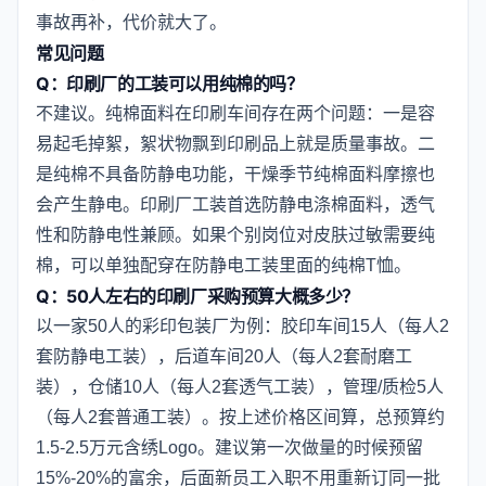
事故再补，代价就大了。
常见问题
Q：印刷厂的工装可以用纯棉的吗？
不建议。纯棉面料在印刷车间存在两个问题：一是容
易起毛掉絮，絮状物飘到印刷品上就是质量事故。二
是纯棉不具备防静电功能，干燥季节纯棉面料摩擦也
会产生静电。印刷厂工装首选防静电涤棉面料，透气
性和防静电性兼顾。如果个别岗位对皮肤过敏需要纯
棉，可以单独配穿在防静电工装里面的纯棉T恤。
Q：50人左右的印刷厂采购预算大概多少？
以一家50人的彩印包装厂为例：胶印车间15人（每人2
套防静电工装），后道车间20人（每人2套耐磨工
装），仓储10人（每人2套透气工装），管理/质检5人
（每人2套普通工装）。按上述价格区间算，总预算约
1.5-2.5万元含绣Logo。建议第一次做量的时候预留
15%-20%的富余，后面新员工入职不用重新订同一批