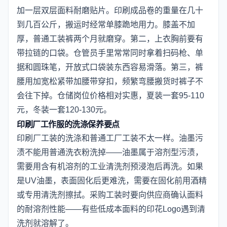
加一层双层面料耐磨贴片。印刷成品卷的重量在几十
到几百公斤，搬运时经常单膝跪地用力。膝盖不加
厚，普通工装裤两个月就磨穿。第二，上衣胸前要有
带拉链的口袋。仓管员手里常常同时拿着扫码枪、单
据和圆珠笔，开放式口袋装东西容易滑落。第三，裤
腰用加宽松紧带加腰带穿扣，频繁弯腰搬货时裤子不
会往下掉。仓储岗位价格相对实惠，夏装一套95-110
元，冬装一套120-130元。
印刷厂工作服的洗涤保养要点
印刷厂工装的洗涤和普通工厂工装不太一样。油墨污
渍不能用普通洗衣粉洗掉——油墨属于溶剂型污渍，
需要用含有机溶剂的工业清洗剂预浸泡后再洗。如果
是UV油墨，表面固化后更难洗，需要在固化前用酒精
或专用清洗剂擦拭。采购工装时要向供应商确认面料
的耐溶剂性能——有些低成本面料的印花Logo遇到清
洗剂就溶解了。