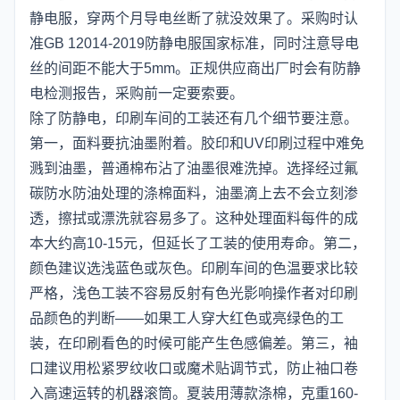
静电服，穿两个月导电丝断了就没效果了。采购时认
准GB 12014-2019防静电服国家标准，同时注意导电
丝的间距不能大于5mm。正规供应商出厂时会有防静
电检测报告，采购前一定要索要。
除了防静电，印刷车间的工装还有几个细节要注意。
第一，面料要抗油墨附着。胶印和UV印刷过程中难免
溅到油墨，普通棉布沾了油墨很难洗掉。选择经过氟
碳防水防油处理的涤棉面料，油墨滴上去不会立刻渗
透，擦拭或漂洗就容易多了。这种处理面料每件的成
本大约高10-15元，但延长了工装的使用寿命。第二，
颜色建议选浅蓝色或灰色。印刷车间的色温要求比较
严格，浅色工装不容易反射有色光影响操作者对印刷
品颜色的判断——如果工人穿大红色或亮绿色的工
装，在印刷看色的时候可能产生色感偏差。第三，袖
口建议用松紧罗纹收口或魔术贴调节式，防止袖口卷
入高速运转的机器滚筒。夏装用薄款涤棉，克重160-