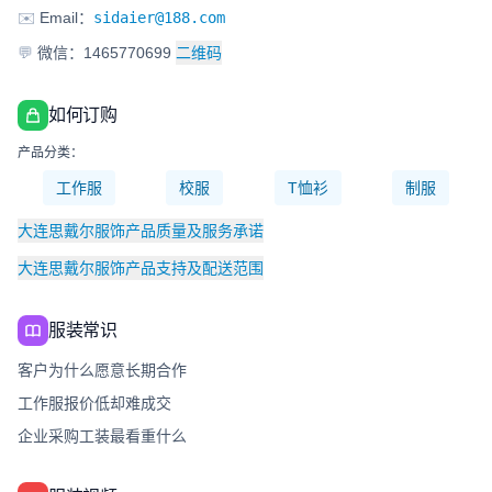
✉️
Email：
sidaier@188.com
💬
微信：1465770699
二维码
如何订购
产品分类：
工作服
校服
T恤衫
制服
大连思戴尔服饰产品质量及服务承诺
大连思戴尔服饰产品支持及配送范围
服装常识
客户为什么愿意长期合作
工作服报价低却难成交
企业采购工装最看重什么