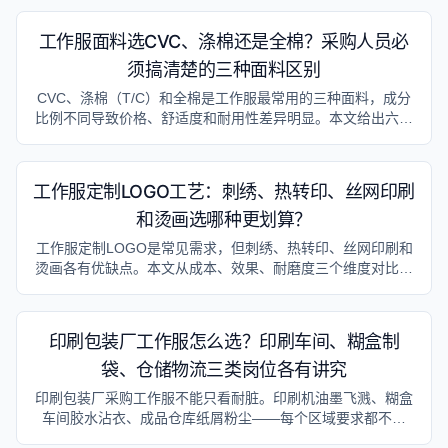
工作服面料选CVC、涤棉还是全棉？采购人员必
须搞清楚的三种面料区别
CVC、涤棉（T/C）和全棉是工作服最常用的三种面料，成分
比例不同导致价格、舒适度和耐用性差异明显。本文给出六种
岗位的选布建议及2025-2026年价格区间。
工作服定制LOGO工艺：刺绣、热转印、丝网印刷
和烫画选哪种更划算？
工作服定制LOGO是常见需求，但刺绣、热转印、丝网印刷和
烫画各有优缺点。本文从成本、效果、耐磨度三个维度对比四
种工艺，帮采购人员选对方案。
印刷包装厂工作服怎么选？印刷车间、糊盒制
袋、仓储物流三类岗位各有讲究
印刷包装厂采购工作服不能只看耐脏。印刷机油墨飞溅、糊盒
车间胶水沾衣、成品仓库纸屑粉尘——每个区域要求都不一
样。本文按三类岗位给出选型方案和采购参考。