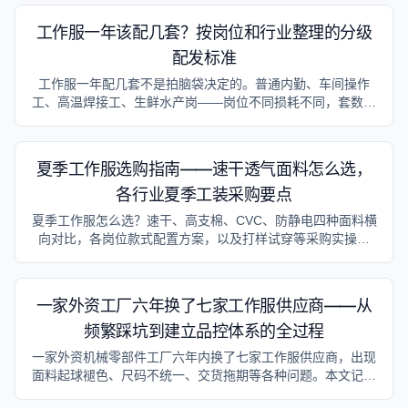
走通。
工作服一年该配几套？按岗位和行业整理的分级
配发标准
工作服一年配几套不是拍脑袋决定的。普通内勤、车间操作
工、高温焊接工、生鲜水产岗——岗位不同损耗不同，套数配
少了不够换洗，配多了浪费预算。本文按岗位类型给出配发套
数参考和预算框算方法。
夏季工作服选购指南——速干透气面料怎么选，
各行业夏季工装采购要点
夏季工作服怎么选？速干、高支棉、CVC、防静电四种面料横
向对比，各岗位款式配置方案，以及打样试穿等采购实操要
点。
一家外资工厂六年换了七家工作服供应商——从
频繁踩坑到建立品控体系的全过程
一家外资机械零部件工厂六年内换了七家工作服供应商，出现
面料起球褪色、尺码不统一、交货拖期等各种问题。本文记录
了这家工厂从被动采购到建立完整工作服品控体系的转变过