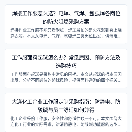
对沈阳地区气候特点给出针对性建议，帮你选到真正尺寸稳定
的工作服。
焊接工作服怎么选？电焊、气焊、氩弧焊各岗位
的防火阻燃采购方案
焊接作业工作服不能只看耐脏，焊工最怕的是火花溅到身上烧
穿衣服。本文从电焊、气焊、氩弧焊三类岗位出发，讲清阻燃
面料选型和采购注意事项。
工作服面料起球怎么办？常见原因、预防方法及
选购技巧
工作服面料起球是采购中常见的困扰。本文从起球的根本原因
出发，分析不同岗位的起球风险，提供面料选购的四个把关要
点，并给出起球后处理的具体方法，帮助企业采购负责人系统
解决工作服起球问题。针对沈阳重工业基地的特点，在制造业
岗位部分增加了本地化参考信息。
大连化工企业工作服定制采购指南：防静电、防
酸碱与员工舒适如何兼得
化工企业采购工作服，安全性和舒适性缺一不可。本文围绕大
连化工行业的实际需求，讲清防静电、防酸碱功能服的选型要
点和采购实操。