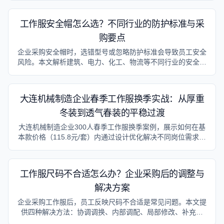
工作服安全帽怎么选？不同行业的防护标准与采
购要点
企业采购安全帽时，选错型号或忽略防护标准会导致员工安全
风险。本文解析建筑、电力、化工、物流等不同行业的安全帽
防护标准，提供具体的选购要点和成本控制方法。
大连机械制造企业春季工作服换季实战：从厚重
冬装到透气春装的平稳过渡
大连机械制造企业300人春季工作服换季案例，展示如何在基
本款价格（115.8元/套）内通过设计优化解决不同岗位需求，
实现小投入大回报。
工作服尺码不合适怎么办？企业采购后的调整与
解决方案
企业采购工作服后，员工反映尺码不合适是常见问题。本文提
供四种解决方法：协调调换、内部调配、局部修改、补充采
购，并分享预防策略，帮助企业低成本解决尺码问题。