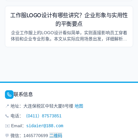
工作服LOGO设计有哪些讲究？企业形象与实用性
的平衡要点
企业工作服上的LOGO设计看似简单，实则直接影响员工穿着
体验和企业专业形象。本文从实际应用场景出发，详细解析工
作服LOGO设计的五个核心讲究：位置选择、大小控制、工艺
选择、颜色搭配和耐久性要求。针对制造业、餐饮、物业、办
公室等不同行业，提供具体的LOGO设计方案和常见错误分
析，帮助企业设计出既美观又实用的工作服LOGO，避免因设
计不当导致的员工抱怨和形象受损。
联系信息
📍
地址：大连保税区中轻大厦8号楼
地图
📞
电话：
（0411）87573851
✉️
Email：
sidaier@188.com
💬
微信：1465770699
二维码