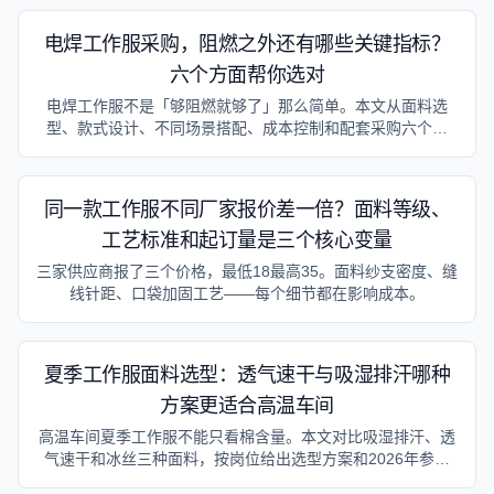
电焊工作服采购，阻燃之外还有哪些关键指标？
六个方面帮你选对
电焊工作服不是「够阻燃就够了」那么简单。本文从面料选
型、款式设计、不同场景搭配、成本控制和配套采购六个维
度，系统说明焊接工作服的采购要点，帮助采购人员选对产
品、花对钱。
同一款工作服不同厂家报价差一倍？面料等级、
工艺标准和起订量是三个核心变量
三家供应商报了三个价格，最低18最高35。面料纱支密度、缝
线针距、口袋加固工艺——每个细节都在影响成本。
夏季工作服面料选型：透气速干与吸湿排汗哪种
方案更适合高温车间
高温车间夏季工作服不能只看棉含量。本文对比吸湿排汗、透
气速干和冰丝三种面料，按岗位给出选型方案和2026年参考
价。