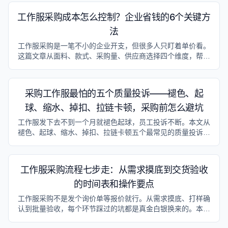
工作服采购成本怎么控制？企业省钱的6个关键方
法
工作服采购是一笔不小的企业开支，但很多人只盯着单价看。
这篇文章从面料、款式、采购量、供应商选择四个维度，帮你
理清工作服成本到底花在哪，以及怎么省才不踩坑。
采购工作服最怕的五个质量投诉——褪色、起
球、缩水、掉扣、拉链卡顿，采购前怎么避坑
工作服发下去不到一个月就褪色起球，员工投诉不断。本文从
褪色、起球、缩水、掉扣、拉链卡顿五个最常见的质量投诉出
发，讲透采购前如何在面料、辅料和工艺环节提前预防，帮采
购负责人一次把问题挡在厂门之外。
工作服采购流程七步走：从需求摸底到交货验收
的时间表和操作要点
工作服采购不是发个询价单等报价就行。从需求摸底、打样确
认到批量验收，每个环节踩过的坑都是真金白银换来的。本文
按七个步骤给出时间表和操作要点，帮采购负责人一次把流程